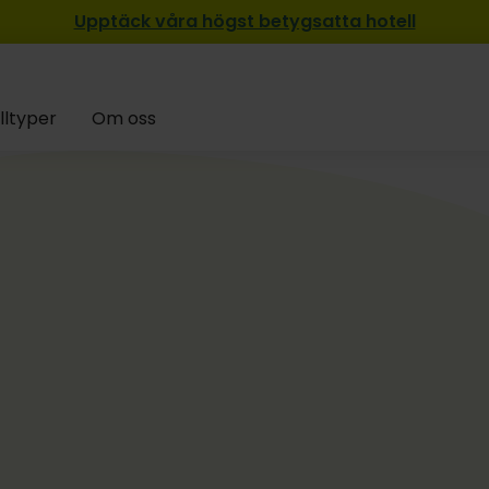
Upptäck våra högst betygsatta hotell
lltyper
Om oss