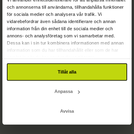
och annonserna till användarna, tillhandahålla funktioner
Sidan har inte hittats
för sociala medier och analysera vår trafik. Vi
Gå till startsidan
vidarebefordrar även sådana identifierare och annan
information från din enhet till de sociala medier och
annons- och analysföretag som vi samarbetar med.
Dessa kan i sin tur kombinera informationen med annan
information som du har tillhandahållit eller som de har
samlat in när du har använt deras tjänster.
Tillåt alla
Anpassa
Avvisa