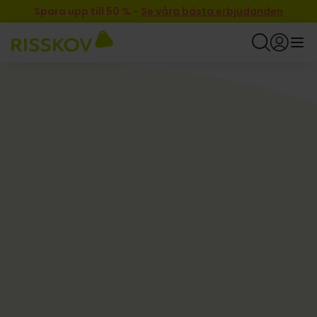
Spara upp till 50 %
-
Se våra bästa erbjudanden