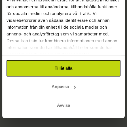
och annonserna till användarna, tillhandahålla funktioner
Sidan har inte hittats
för sociala medier och analysera vår trafik. Vi
Gå till startsidan
vidarebefordrar även sådana identifierare och annan
information från din enhet till de sociala medier och
annons- och analysföretag som vi samarbetar med.
Dessa kan i sin tur kombinera informationen med annan
information som du har tillhandahållit eller som de har
samlat in när du har använt deras tjänster.
Tillåt alla
Anpassa
Avvisa