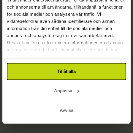
och annonserna till användarna, tillhandahålla funktioner
Sidan har inte hittats
för sociala medier och analysera vår trafik. Vi
Gå till startsidan
vidarebefordrar även sådana identifierare och annan
information från din enhet till de sociala medier och
annons- och analysföretag som vi samarbetar med.
Dessa kan i sin tur kombinera informationen med annan
information som du har tillhandahållit eller som de har
samlat in när du har använt deras tjänster.
Tillåt alla
Anpassa
Avvisa