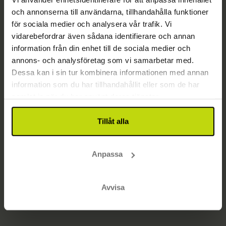
och annonserna till användarna, tillhandahålla funktioner
Sidan har inte hittats
för sociala medier och analysera vår trafik. Vi
Gå till startsidan
vidarebefordrar även sådana identifierare och annan
information från din enhet till de sociala medier och
annons- och analysföretag som vi samarbetar med.
Dessa kan i sin tur kombinera informationen med annan
information som du har tillhandahållit eller som de har
samlat in när du har använt deras tjänster.
Tillåt alla
Anpassa
Avvisa