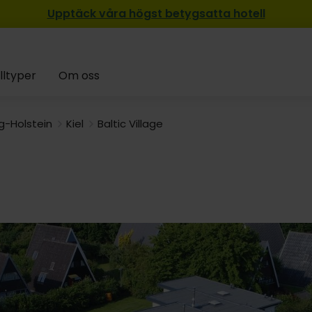
Upptäck våra högst betygsatta hotell
lltyper
Om oss
g-Holstein
Kiel
Baltic Village
1029:-
799:-
2319:-
2049:-