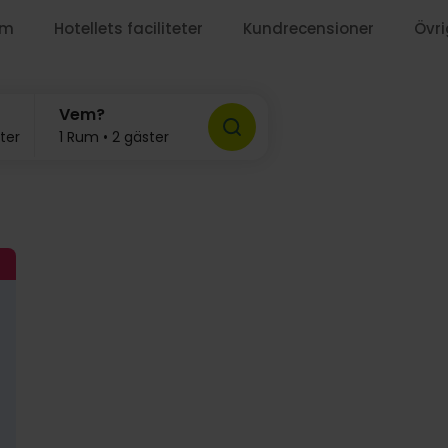
um
Hotellets faciliteter
Kundrecensioner
Övri
2219:-
1119:
Vem?
ter
1 Rum • 2 gäster