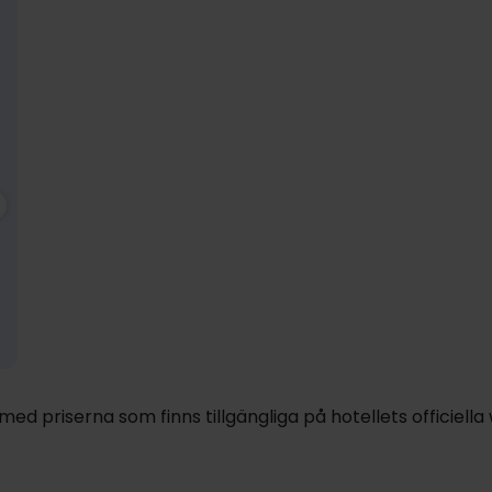
2539:-
dec
2539:-
pp
pp
Totalt 5078:-
Totalt 5078:-
d priserna som finns tillgängliga på hotellets officiella