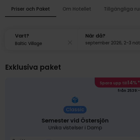
Priser och Paket
Om Hotellet
Tillgängliga r
Vart?
När då?
september 2026, 2-3 nät
Exklusiva paket
14%
*
Spara upp till
från 2539:-
Classic
Semester vid Östersjön
Unika vistelser i Damp