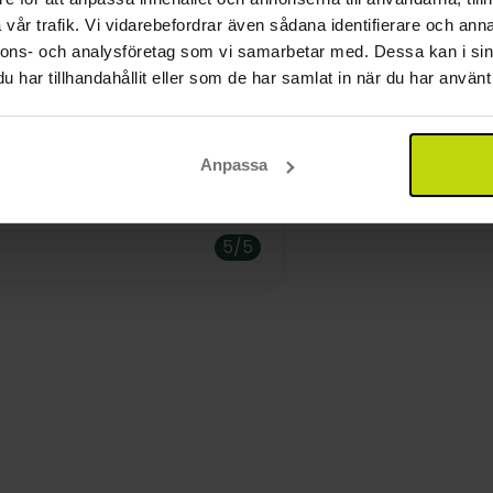
faciliteter
vår trafik. Vi vidarebefordrar även sådana identifierare och anna
nnons- och analysföretag som vi samarbetar med. Dessa kan i sin
ar moderna faciliteter med ett vardagsrum, ett sovru
har tillhandahållit eller som de har samlat in när du har använt 
V-apparater finns i både vardagsrum och sovrum. Det fin
skt fint utrustade radhus, allt
pen planlösning är modernt och fullt utrustat. Dessutom 
 sträcker sig till en utomhusterrass och trädgård och här 
us.
Anpassa
5/5