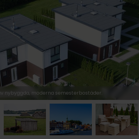
2019:-
1249:-
r av nybyggda, moderna semesterbostäder.
1879:-