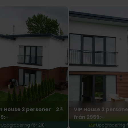
 House 2 personer
2
VIP House 2 persone
9:-
från 2959:-
Uppgradering för 210:-
Uppgradering f