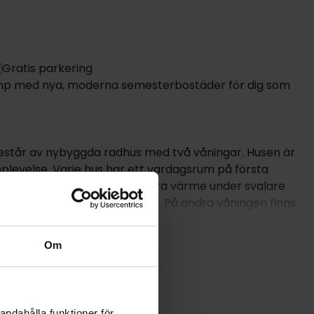
Gratis parkering
 Damp med nya, moderna semesterbostäder för dig som
 består av nybyggda radhus med två våningar. Husen är
evelse. Varje hus har ett vardagsrum på första
ch en vedeldad spis för extra värme under svalare
änger vardagsrummet utomhus. På andra våningen finns
drum. Dessutom har varje hus en bastu för gästernas
Om
llor, gratis WiFi i hela anläggningen och en lekplats
ta sig till marinan och aktiviteter som vikingagolf. Läget
ln, Eckernförde, Kiel och Flensburg.
andahålla funktioner för