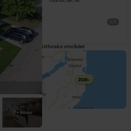
radhus, allt ok.
5/5
Utforska området
1699:-
2539:-
1599:-
17+
bilder
879:-