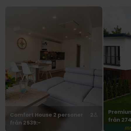
Premium
Comfort House 2 personer
2
från 274
från 2539:-