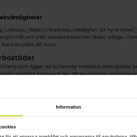
bekvämligheter
g
Jacuzzi
Bastu
Wellness
Möjlighet att hyra cykel
rsjön från ett unikt semesterboende i Baltic Village i
bara en plats att sova.
rbostäder
e i Damp som ligger vid Schleswig-Holsteins östersjökust
d ett maritimt tema och ger dig en bekväm semesteruppl
 kombinerar matplats och matlagning, ett modernt kök o
terrass, komplett med trädgårdsmöbler och en grill, förl
ubbelsängar och bäddsoffor samt ett stort, modernt ba
Information
igheterna finns en daglig frukostservering med färska fra
kare. Baltic Villages närhet till stranden gör det lätt att 
cookies
bekväm bas för att utforska närliggande städer som Kappe
e för att anpassa innehållet och annonserna till användarna, tillh