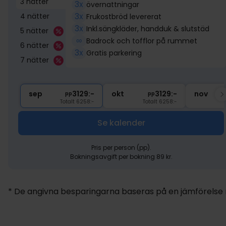
3 nätter
3x
övernattningar
3x
4 nätter
Frukostbröd levererat
3x
Inkl.sängkläder, handduk & slutstäd
5 nätter
∞
Badrock och tofflor på rummet
6 nätter
3x
Gratis parkering
7 nätter
sep
3129:-
okt
3129:-
nov
pp
pp
Totalt 6258:-
Totalt 6258:-
Se kalender
Pris per person (pp).
Bokningsavgift per bokning 89 kr.
* De angivna besparingarna baseras på en jämförelse me