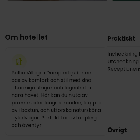
Om hotellet
Praktiskt
Incheckning fr
Utcheckning i
Receptionens 
Baltic Village i Damp erbjuder en
oas av komfort och stil med sina
charmiga stugor och lägenheter
nära havet. Här kan du njuta av
promenader längs stranden, koppla
av i bastun, och utforska natursköna
cykelvägar. Perfekt för avkoppling
och äventyr.
Övrigt