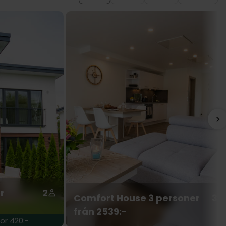
r
2
Comfort House 3 personer
3
från 2539:-
ör 420:-