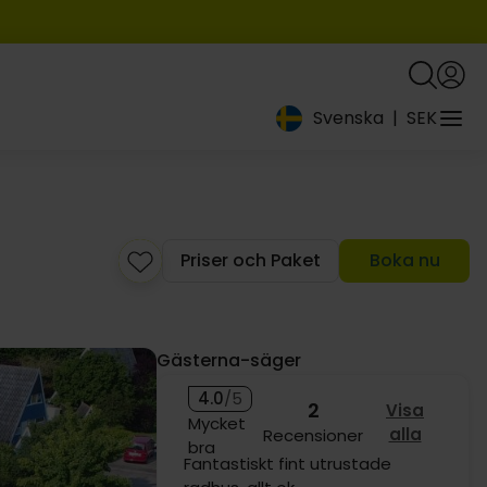
Svenska
|
SEK
Priser och Paket
Boka nu
939:-
Gästerna-säger
4.0
/5
2
Visa
Mycket
alla
Recensioner
bra
Fantastiskt fint utrustade