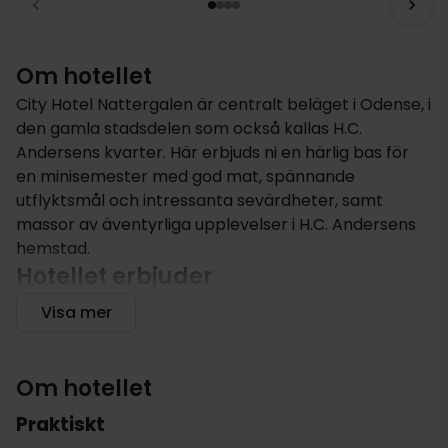
Om hotellet
City Hotel Nattergalen är centralt beläget i Odense, i
den gamla stadsdelen som också kallas H.C.
Andersens kvarter. Här erbjuds ni en härlig bas för
en minisemester med god mat, spännande
utflyktsmål och intressanta sevärdheter, samt
massor av äventyrliga upplevelser i H.C. Andersens
hemstad.
Hotellet erbjuder
Hotellet byggdes i 1988 och under er vistelse bjuds ni
Visa mer
bland annat på gratis, kaffe och te. För ett tag
sedan öppnade hotellet upp sin nyrenoverade
takterrass där ni kan njuta av en fin utsikt med en
Om hotellet
svalkande drink.
Praktiskt
I hotellets spelrum kan gäster roa sig med