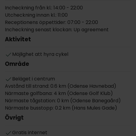
bordtennis och biljard. Ni kan också välja att slappna
Incheckning från kl.: 14:00 - 22:00
av i det inbjudande sällskapsrummet med eldstad
Utcheckning innan kl.: 11:00
och bekväma möbler. I receptionen kan ni fråga
Receptionens öppettider: 07:00 - 22:00
personalen om lån av gästdatorer och hyra cyklar
Incheckning senast klockan: Up agreement
för att tag er ut på upptäcktsfärd.
Aktivitet
Utöver de alla sevärdheter som finns i Odense
centrum bjuds ni även på en bra utgångspunkt för
Möjlighet att hyra cykel
att tag er ut på utflykt och besöka platser såsom
Område
Odense Zoo (som flera gånger blivit utsedd till
Europas bästa) och Egeskov Slott som är Fyns
Beläget i centrum
populäraste turistattraktion.
Avstånd till strand: 0.6 km (Odense Havnebad)
Närmaste golfbana: 4 km (Odense Golf Klub)
Varje morgon serveras en härlig frukostbuffé i den
Närmaste tågstation: 0 km (Odense Banegaård)
trevliga frukostmatsalen. Middag serveras senare
Närmaste busstopp: 0.2 km (Hans Mules Gade)
under dagen på Restaurant Grønttorvet som ligger
en kort promenad från hotellet.
Övrigt
Hotellet har ikke gratis parkering, og har kun et
Gratis internet