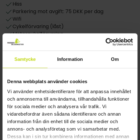
begrenset antall parkeringsplasser, som deles ut
Hiss
etter førstemann-til-mølla-prinsippet, men det er
Parkering mot avgift: 75 DKK per dag
en stor parkeringsplass rett overfor hotellet, hvor
Wifi
parkering er mulig mot avgift. Under oppholdet har
Cykelförvaring (låst)
du gratis tilgang til trådløst internett.
Motorcykelförvaring
Om rummen
Restaurang
City Hotel Nattergalen har 43 ljusa rum som är
Endast frukostrestaurang
Samtycke
Information
Om
bekvämt inredda och utrustade med eget badrum,
Möjlighet till laktosfri kost
hårtork, bekväma sängar, telefon och TV. Det finns
Möjlighet till glutenfri kost
både enkelrum och dubbelrum, samt dubbelrum
Möjlighet till vegetarisk kost
Denna webbplats använder cookies
med upp till två extrabäddar att boka.Vänligen
observera att husdjur ej är tillåtna på hotellet.
Rum
Vi använder enhetsidentifierare för att anpassa innehållet
och annonserna till användarna, tillhandahålla funktioner
Endast slutstädning inkluderad
för sociala medier och analysera vår trafik. Vi
Hund
vidarebefordrar även sådana identifierare och annan
Rum på markplan
information från din enhet till de sociala medier och
TV på rummet
annons- och analysföretag som vi samarbetar med.
Hårtork
Dessa kan i sin tur kombinera informationen med annan