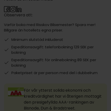
Observera att:
Varför boka med Risskov Bilsemester? Spara mer!
Billgare än hotellets egna priser.
Minimum slutstäd inkluderat
Expeditionsavgift: telefonbokning 129 SEK per
bokning
Expeditionsavgift: för onlinebokning 89 SEK per
bokning
Paketpriset är per person med del i dubbelrum
För vår ytterst solida ekonomi och
kreditvärdighet har vi återigen mottagit
den presigefyllda AAA-rankingen av
Bisnode, Dun & Bradstreet.