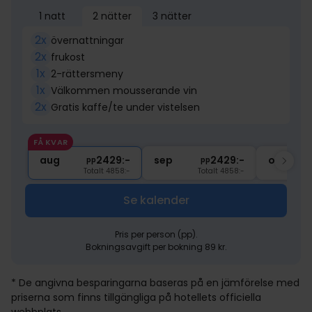
1 natt
2 nätter
3 nätter
2x
övernattningar
2x
frukost
1x
2-rättersmeny
1x
Välkommen mousserande vin
2x
Gratis kaffe/te under vistelsen
FÅ KVAR
aug
2429:-
sep
2429:-
okt
pp
pp
Totalt 4858:-
Totalt 4858:-
Se kalender
Pris per person (pp).
Bokningsavgift per bokning 89 kr.
* De angivna besparingarna baseras på en jämförelse med
priserna som finns tillgängliga på hotellets officiella