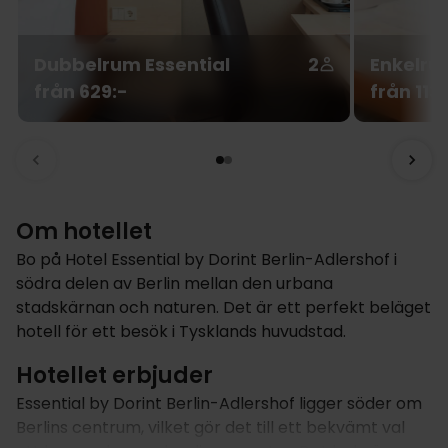
Dubbelrum Essential
2
Enkelru
från 629:-
från 113
Om hotellet
Bo på Hotel Essential by Dorint Berlin-Adlershof i
södra delen av Berlin mellan den urbana
stadskärnan och naturen. Det är ett perfekt beläget
hotell för ett besök i Tysklands huvudstad.
Hotellet erbjuder
Essential by Dorint Berlin-Adlershof ligger söder om
Berlins centrum, vilket gör det till ett bekvämt val