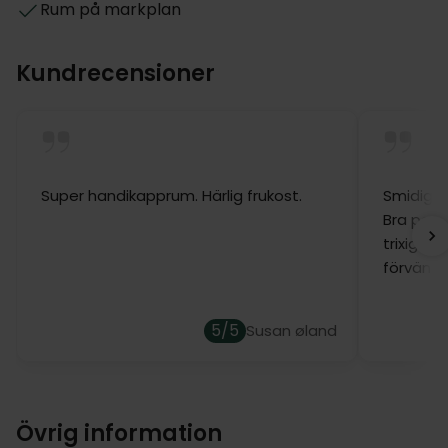
Rum på markplan
Kundrecensioner
Super handikapprum. Härlig frukost.
Smidigt 
Bra pendl
trixigt, f
förvänta
5/5
Susan øland
Övrig information