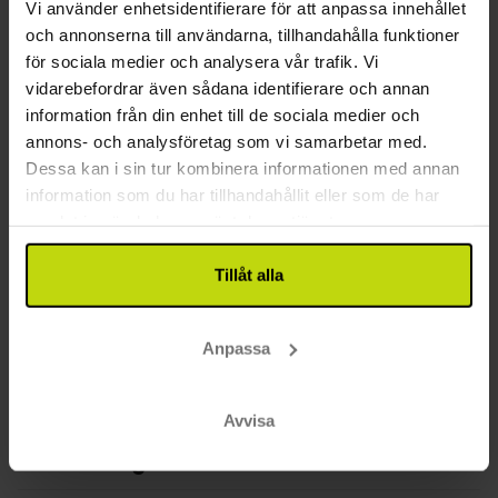
Vi använder enhetsidentifierare för att anpassa innehållet
Närmaste tågstation: 1 km (Adlershof)
Rum
och annonserna till användarna, tillhandahålla funktioner
Närmaste busstopp: 0 km (Walther-Nernst-Str)
Alla rum på Hotel Essential by Dorint Berlin-
för sociala medier och analysera vår trafik. Vi
Närmaste flygplats: 10 km (Flughafen Berlin
Adlershof har TV, skrivbord, luftkonditionering, gratis
vidarebefordrar även sådana identifierare och annan
Brandenburg)
WiFi och eget badrum med dusch, hårtork och
information från din enhet till de sociala medier och
Övrigt
hygienprodukter. Rummen är rullstolsanpassade.
annons- och analysföretag som vi samarbetar med.
Dessa kan i sin tur kombinera informationen med annan
Parkering mot avgift: 16 € per dag
information som du har tillhandahållit eller som de har
Gratis internet
samlat in när du har använt deras tjänster.
Wifi
Hiss
Tillåt alla
Våningar: 4
Byggår: 2002
Renoverat: 2018
Anpassa
P-hus
Avgift för parkering i garage per dag: Mot avgift
Avvisa
Möjlighet att förvara cyklar på hotellrummet?: Nein
Restaurang