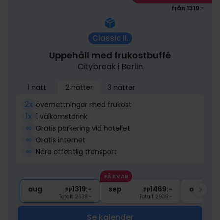
från 1319:-
Classic II.
Uppehåll med frukostbuffé
Citybreak i Berlin
1 natt
2 nätter
3 nätter
2x
övernattningar med frukost
1x
1 välkomstdrink
∞
Gratis parkering vid hotellet
∞
Gratis internet
∞
Nära offentlig transport
FÅ KVAR
aug
1319:-
sep
1469:-
okt
pp
pp
Totalt 2638:-
Totalt 2938:-
Se kalender