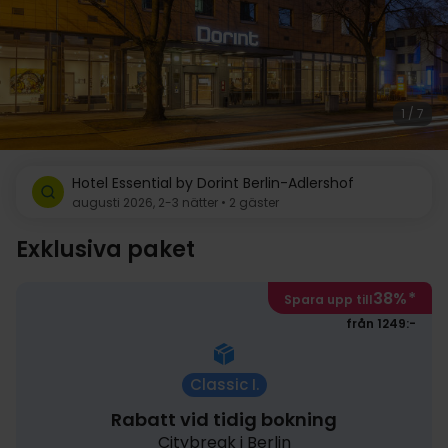
1 / 7
Hotel Essential by Dorint Berlin-Adlershof
augusti 2026, 2-3 nätter • 2 gäster
Exklusiva paket
38%
*
Spara upp till
från 1249:-
Classic I.
Rabatt vid tidig bokning
Citybreak i Berlin