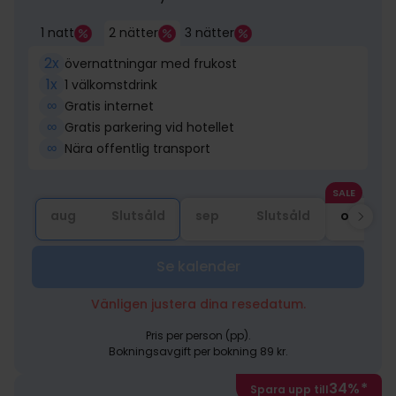
1 natt
2 nätter
3 nätter
2x
övernattningar med frukost
1x
1 välkomstdrink
∞
Gratis internet
∞
Gratis parkering vid hotellet
∞
Nära offentlig transport
SALE
aug
Slutsåld
sep
Slutsåld
okt
Se kalender
Vänligen justera dina resedatum.
Pris per person (pp).
Bokningsavgift per bokning 89 kr.
34%
*
Spara upp till