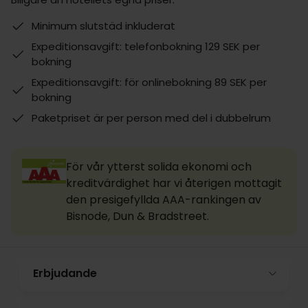
Minimum slutstäd inkluderat
Expeditionsavgift: telefonbokning 129 SEK per
bokning
Expeditionsavgift: för onlinebokning 89 SEK per
bokning
Paketpriset är per person med del i dubbelrum
För vår ytterst solida ekonomi och
kreditvärdighet har vi återigen mottagit
den presigefyllda AAA-rankingen av
Bisnode, Dun & Bradstreet.
Erbjudande