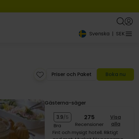
Svenska
|
SEK
Priser och Paket
Boka nu
919:-
Gästerna-säger
275
3.9
/5
Visa
1029:-
alla
Recensioner
1249:-
Bra
Härlig plats trevlig personal