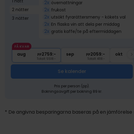
1 natt
2x
övernattningar
2x
2 nätter
frukost
2x
utsökt fyrarättersmeny - kökets val
3 nätter
2x
En flaska vin att dela per middag
2x
gratis kaffe/te på eftermiddagen
FÅ KVAR
aug
2759:-
sep
2059:-
okt
pp
pp
Totalt 5518:-
Totalt 4118:-
Se kalender
Pris per person (pp).
Bokningsavgift per bokning 89 kr.
* De angivna besparingarna baseras på en jämförelse me