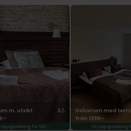
um m. utsikt
2
Deluxrum med terr
9:-
från 1399:-
Uppgradering för 120:-
Uppgradering f