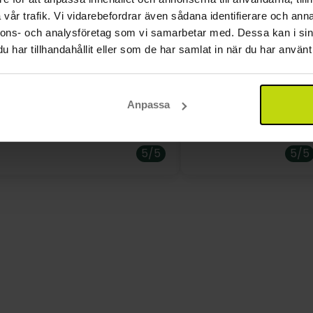
ing vid hotellet och trådlöst internet erbjuds.
vår trafik. Vi vidarebefordrar även sådana identifierare och anna
men
nnons- och analysföretag som vi samarbetar med. Dessa kan i sin
har tillhandahållit eller som de har samlat in när du har använt 
 mysigt hotell. Riktigt god mat.
Härlig plats trevlig pe
rum hör Frøslev Kro till kategorin av små och charmiga 
för pengarna.
t. Alla rum ligger på första våningen, men det finns ocks
Anpassa
5/5
5/5