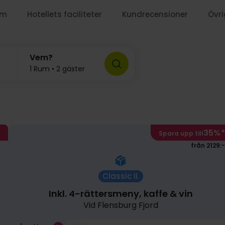
um
Hotellets faciliteter
Kundrecensioner
Övri
Vem?
1 Rum • 2 gäster
35%
*
Spara upp till
från 2129:-
Classic II.
Inkl. 4-rättersmeny, kaffe & vin
Vid Flensburg Fjord