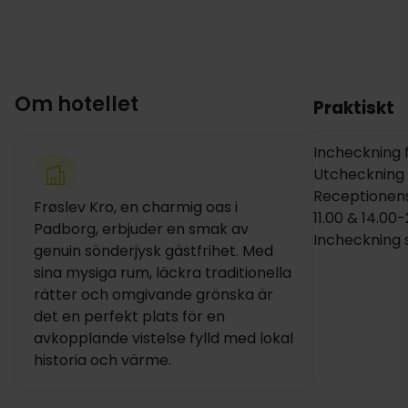
Om hotellet
Praktiskt
Incheckning fr
Utcheckning in
Receptionens
Frøslev Kro, en charmig oas i
11.00 & 14.00
Padborg, erbjuder en smak av
Incheckning s
genuin sönderjysk gästfrihet. Med
sina mysiga rum, läckra traditionella
rätter och omgivande grönska är
det en perfekt plats för en
avkopplande vistelse fylld med lokal
historia och värme.