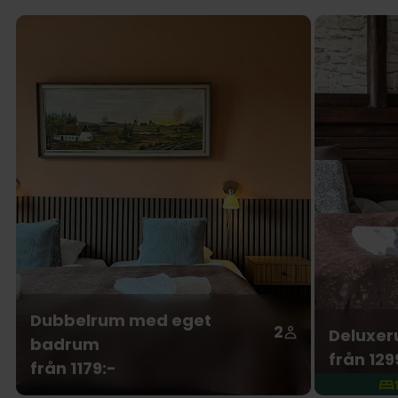
Dubbelrum med eget
2
Deluxer
badrum
från 129
från 1179:-