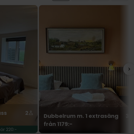
ass
2
Dubbelrum m. 1 extrasäng
3
från 1179:-
ör 220:-