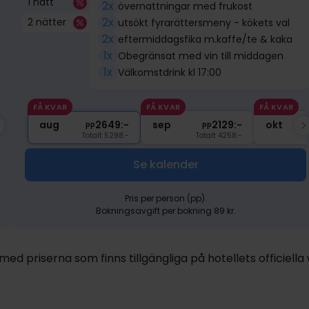
1 natt
2x
övernattningar med frukost
2x
2 nätter
utsökt fyrarättersmeny - kökets val
2x
eftermiddagsfika m.kaffe/te & kaka
1x
Obegränsat med vin till middagen
1x
Välkomstdrink kl 17:00
FÅ KVAR
FÅ KVAR
FÅ KVAR
2059:-
aug
nov
2649:-
2059:-
sep
dec
2129:-
2059:-
okt
ja
pp
pp
pp
pp
pp
Totalt 4118:-
Totalt 5298:-
Totalt 4118:-
Totalt 4258:-
Totalt 4118:-
Se kalender
Pris per person (pp).
Bokningsavgift per bokning 89 kr.
d priserna som finns tillgängliga på hotellets officiella