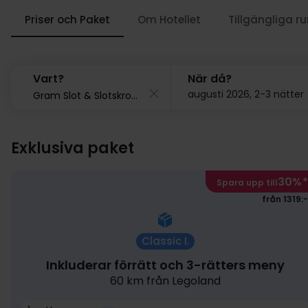
Priser och Paket
Om Hotellet
Tillgängliga r
Vart?
När då?
augusti 2026, 2-3 nätter
Exklusiva paket
30%
*
Spara upp till
från 1319:-
Classic I.
Inkluderar förrätt och 3-rätters meny
60 km från Legoland