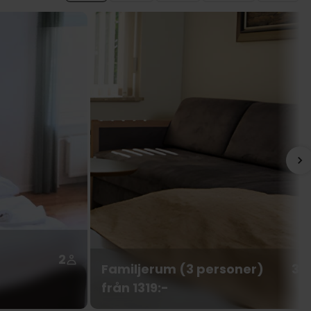
2
Familjerum (3 personer)
3
från 1319:-