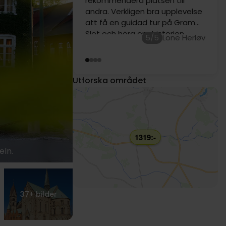
omgivningar. Rödspätta
smaklös och vattnig. Mycket
1259:-
bra rundtur på slottet, vi fick
höra mycket om slottets
5/5
förflutna/nutid. Bra berättare.
Utforska området
949:-
1319:-
eln.
37+
bilder
699:-