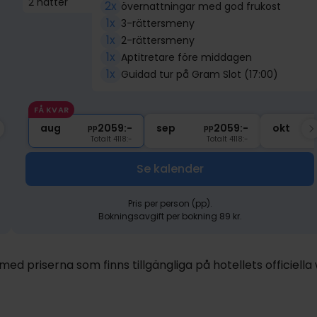
2 nätter
2x
övernattningar med god frukost
1x
3-rättersmeny
1x
2-rättersmeny
1x
Aptitretare före middagen
1x
Guidad tur på Gram Slot (17:00)
FÅ KVAR
1319:-
aug
nov
2059:-
1319:-
sep
dec
2059:-
1319:-
okt
ja
pp
pp
pp
pp
pp
Totalt 2638:-
Totalt 4118:-
Totalt 2638:-
Totalt 4118:-
Totalt 2638:-
Se kalender
Pris per person (pp).
Bokningsavgift per bokning 89 kr.
d priserna som finns tillgängliga på hotellets officiella