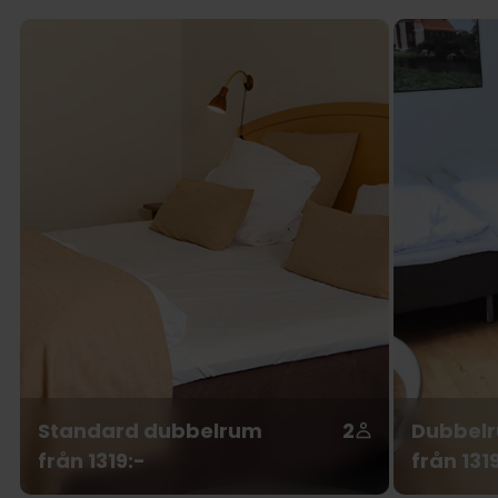
Standard dubbelrum
2
Dubbelr
från 1319:-
från 131