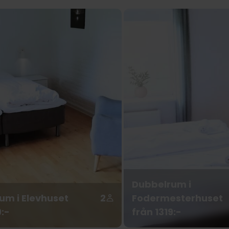
Dubbelrum i
um i Elevhuset
2
Fodermesterhuset
9:-
från 1319:-