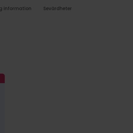
g information
Sevärdheter
99:-
1029:-
1369:-
1029:-
1099:-