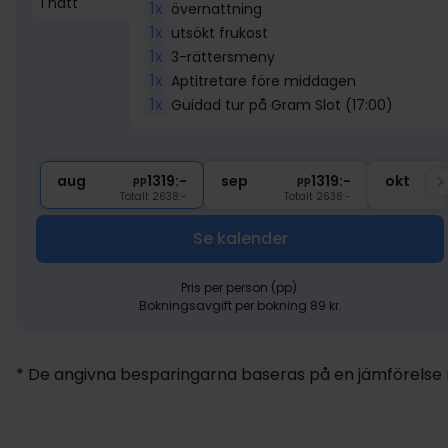
1 natt
1x
övernattning
1x
utsökt frukost
1x
3-rättersmeny
1x
Aptitretare före middagen
1x
Guidad tur på Gram Slot (17:00)
aug
1319:-
sep
1319:-
okt
pp
pp
Totalt 2638:-
Totalt 2638:-
Se kalender
Pris per person (pp).
Bokningsavgift per bokning 89 kr.
* De angivna besparingarna baseras på en jämförelse me