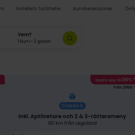
um
Hotellets faciliteter
Kundrecensioner
Övri
7
Vem?
1 Rum • 2 gäster
36%
*
Spara upp till
från 2059:-
Classic II.
Inkl. Aptitretare och 2 & 3-rättersmeny
60 km från Legoland