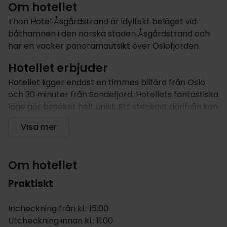
Om hotellet
Thon Hotel Åsgårdstrand är idylliskt beläget vid
båthamnen i den norska staden Åsgårdstrand och
har en vacker panoramautsikt över Oslofjorden.
Hotellet erbjuder
Hotellet ligger endast en timmes bilfärd från Oslo
och 30 minuter från Sandefjord. Hotellets fantastiska
läge gör besöket helt unikt. Ett stenkast därifrån kan
ni promenera vid Åsgårdsstrand lyxbåthamn och
Visa mer
beundra de gamla charmiga vitmålade husen. Det
finns även en fin badstrand endast 150 meter från
hotellet. Börja dagen med en god frukost i hotellets
Om hotellet
restaurang där ni hittar ett stort urval av allt från
yoghurt och müsli, ost och pålägg, till goda
Praktiskt
omeletter. På kvällen kan ni njuta av en middag på
Restaurang Seilet. Restaurangen ligger bredvid
Incheckning från kl.: 15:00
hotellets bar, där ni kan uppleva en otroligt vacker
Utcheckning innan kl.: 11:00