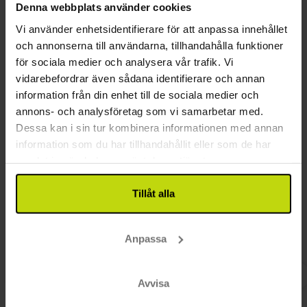
Denna webbplats använder cookies
Restaurang
Vi använder enhetsidentifierare för att anpassa innehållet
och annonserna till användarna, tillhandahålla funktioner
Restaurang
för sociala medier och analysera vår trafik. Vi
Bar
vidarebefordrar även sådana identifierare och annan
Rum
information från din enhet till de sociala medier och
annons- och analysföretag som vi samarbetar med.
Hund: 200 NOK per uppehåll
Dessa kan i sin tur kombinera informationen med annan
information som du har tillhandahållit eller som de har
Kundrecensioner
samlat in när du har använt deras tjänster.
Tillåt alla
Anpassa
Fina läge och mysigt hotell. Utsökt
Rummet v
frukost och stor, lugn matsal.
fanns ba
göra kaf
Avvisa
imponera