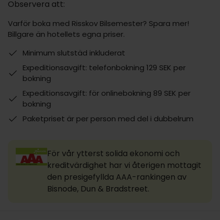
Observera att:
Varför boka med Risskov Bilsemester? Spara mer!
Billgare än hotellets egna priser.
Minimum slutstäd inkluderat
Expeditionsavgift: telefonbokning 129 SEK per
bokning
Expeditionsavgift: för onlinebokning 89 SEK per
bokning
Paketpriset är per person med del i dubbelrum
För vår ytterst solida ekonomi och
kreditvärdighet har vi återigen mottagit
den presigefyllda AAA-rankingen av
Bisnode, Dun & Bradstreet.