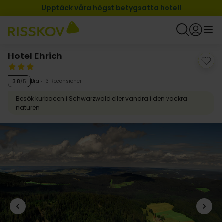
Upptäck våra högst betygsatta hotell
Hotel Ehrich
Bra
13 Recensioner
3.8
/5
Besök kurbaden i Schwarzwald eller vandra i den vackra
naturen