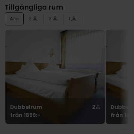
Tillgängliga rum
Alla
2
3
1
Dubbelrum
2
Dubbelr
från 1899:-
från 189