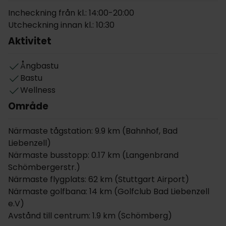
höjd.
Incheckning från kl.: 14:00-20:00
Utcheckning innan kl.: 10:30
På hotellet och i omgivningarna runt hotellet har ni
Aktivitet
massor av möjligheter till att koppla av och njuta av
semestern. Här kan ni till fullo nyttja hotellets läge
och besöka de fantastiska spabaden Bad Wildbad,
Ångbastu
Bad Liebenzell, Bad Teinach och Bad Herrenalb. Även
Bastu
ett besök i den närbelägna guldbyn Pforzheim är att
Wellness
rekommendera.
Område
Hotellets mysiga inredning och bekväma rum gör en
Närmaste tågstation: 9.9 km (Bahnhof, Bad
vistelse på Ehrich till något speciellt. På hotellet har
Liebenzell)
ni en restaurang, vinbar, terrass och bar. Koppla
Närmaste busstopp: 0.17 km (Langenbrand
gärna av i den finska bastun, aromångbadet och
Schömbergerstr.)
infrakabinen.
Närmaste flygplats: 62 km (Stuttgart Airport)
Om rummen
Närmaste golfbana: 14 km (Golfclub Bad Liebenzell
e.V)
De flesta av hotellrummen vetter mot trädgården.
Avstånd till centrum: 1.9 km (Schömberg)
Alla rum är rökfria och har eget badrum/toalett,