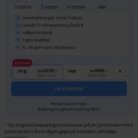
2 nätter
3 nätter
4 nätter
Mer
2x
övernattningar med frukost
2x
utsökt 3-rättersmeny/buffé
1x
välkomstdrink
1x
1 glas bubbel
1x
fl. vin per rum vid avresa
FÅ KVAR
aug
2029:-
sep
1899:-
okt
pp
pp
Totalt 4058:-
Totalt 3798:-
Se kalender
Pris per person (pp).
Bokningsavgift per bokning 89 kr.
* De angivna besparingarna baseras på en jämförelse med
priserna som finns tillgängliga på hotellets officiella