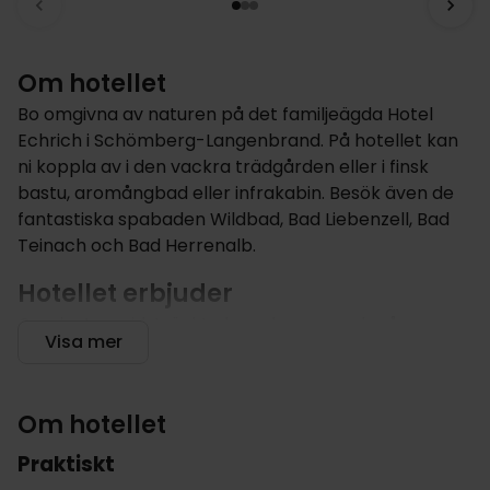
Om hotellet
Bo omgivna av naturen på det familjeägda Hotel
Echrich i Schömberg-Langenbrand. På hotellet kan
ni koppla av i den vackra trädgården eller i finsk
bastu, aromångbad eller infrakabin. Besök även de
fantastiska spabaden Wildbad, Bad Liebenzell, Bad
Teinach och Bad Herrenalb.
Hotellet erbjuder
Omgivet av vidsträckta barrskogar med många
Visa mer
vandringsleder erbjuder Hotel Ehrich avkoppling och
vila i den friska bergsluften. Hotellet ligger i norra
Schwarzwald i naturparken Schwarzwald
Om hotellet
Mitte/Nord. Kurområdet Langenbrand är ett område
i kurorten Schömberg och är omgivet av skog på
Praktiskt
berget mellan Enz och Nagoldtal på 700 meters