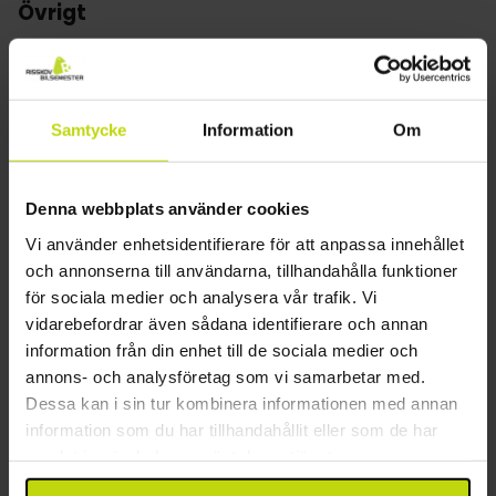
balkong eller terrass, telefon, TV och skrivbord.
Övrigt
Hiss
Gratis parkering
Wifi
Samtycke
Information
Om
Gratis internet
Våningar: 3
Byggår: 1978
Denna webbplats använder cookies
Restaurang
Vi använder enhetsidentifierare för att anpassa innehållet
och annonserna till användarna, tillhandahålla funktioner
Restaurang
för sociala medier och analysera vår trafik. Vi
Rum
vidarebefordrar även sådana identifierare och annan
information från din enhet till de sociala medier och
Hund: 10 EUR per dag
annons- och analysföretag som vi samarbetar med.
Daglig städning
Dessa kan i sin tur kombinera informationen med annan
TV på rummet
information som du har tillhandahållit eller som de har
Värdeskåp på rummet
samlat in när du har använt deras tjänster.
Hårtork