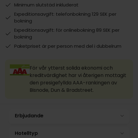
Minimum slutstäd inkluderat
Expeditionsavgift: telefonbokning 129 SEK per
bokning
Expeditionsavgift: för onlinebokning 89 SEK per
bokning
Paketpriset är per person med del i dubbelrum
För vår ytterst solida ekonomi och
kreditvärdighet har vi återigen mottagit
den presigefyllda AAA-rankingen av
Bisnode, Dun & Bradstreet.
Erbjudande
Hotelltyp