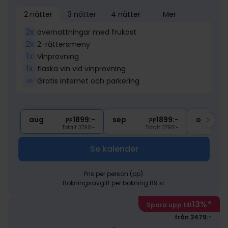
2 nätter
3 nätter
4 nätter
Mer
2x
övernattningar med frukost
2x
2-rättersmeny
1x
Vinprovning
1x
flaska vin vid vinprovning
∞
Gratis internet och parkering
aug
1899:-
sep
1899:-
okt
pp
pp
Totalt 3798:-
Totalt 3798:-
Se kalender
Pris per person (pp).
Bokningsavgift per bokning 89 kr.
13%
*
Spara upp till
från 2479:-