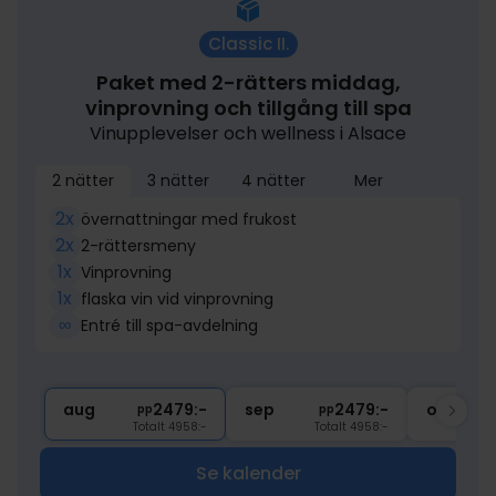
Classic II.
Paket med 2-rätters middag,
vinprovning och tillgång till spa
Vinupplevelser och wellness i Alsace
2 nätter
3 nätter
4 nätter
Mer
2x
övernattningar med frukost
2x
2-rättersmeny
1x
Vinprovning
1x
flaska vin vid vinprovning
∞
Entré till spa-avdelning
aug
2479:-
sep
2479:-
okt
pp
pp
Totalt 4958:-
Totalt 4958:-
Se kalender