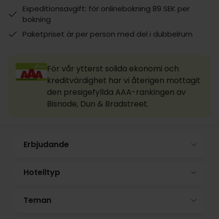
Expeditionsavgift: för onlinebokning 89 SEK per
bokning
Paketpriset är per person med del i dubbelrum
För vår ytterst solida ekonomi och
kreditvärdighet har vi återigen mottagit
den presigefyllda AAA-rankingen av
Bisnode, Dun & Bradstreet.
Erbjudande
Hotelltyp
Teman