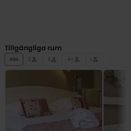
Tillgängliga rum
Alla
2
3
4+
1