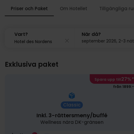
Priser och Paket
Om Hotellet
Tillgängliga r
Vart?
När då?
september 2026, 2-3 nät
Exklusiva paket
27%
*
Spara upp till
från 1899:-
Classic
Inkl. 3-rättersmeny/buffé
Wellness nära DK-gränsen