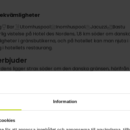
bekvämligheter
g
Bar
Utomhuspool
Inomhuspool
Jacuzzi
Bastu
rlig vistelse på Hotel des Nordens, 1,8 km söder om danska
gheter i gränsbutikerna, och på hotellet kan man njuta i r
i hotellets restaurang.
 erbjuder
rdens ligger strax söder om den danska gränsen, härifrån
nyttja även fördelen utav den billiga gränshandeln.
0 kvm stora wellnessavdeling, Aquapoint, har både ino
ssutom finns bastu, spa och babybassäng. Hotellet har äve
Information
aurangen serveras goda och kreativa måltider av hög st
8 eller kl. 20, så kom ihåg att reservera bord till den sitt
cookies
gratis på hotellet.
e för att anpassa innehållet och annonserna till användarna, tillh