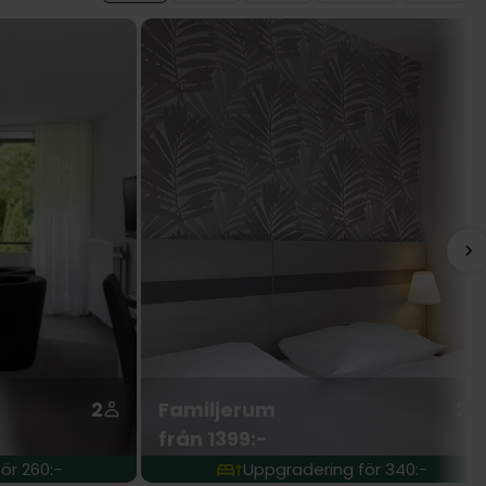
2
Familjerum
2
från 1399:-
ör 260:-
Uppgradering för 340:-