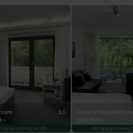
rrum
2
Komfort Dubbelrum
9:-
från 1319:-
Uppgradering för 90:-
Uppgradering f