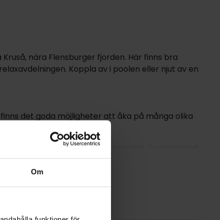
 Kruså, nära Flensburger fjorden. Här finns bra
elaxavdelningen. Koppla av i poolen eller njut av en
 finns det goda möjligheter att åka på många olika
mhus- och utomhuspool. Utomhuspoolen är uppvärmd
n fitnessfaciliteter samt solarium (mot avgift).
Om
andard baserade på de bästa råvarorna. Middagen
ning du önskar vid ankomsten.
andahålla funktioner för