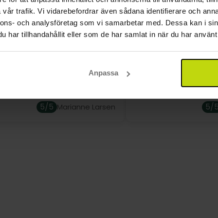
men
vår trafik. Vi vidarebefordrar även sådana identifierare och anna
nnons- och analysföretag som vi samarbetar med. Dessa kan i sin
r i huvudbyggnaden och i presidenthuset (20 meter från
har tillhandahållit eller som de har samlat in när du har använt 
h strykbräda samt en fläkt i receptionen, och på Aquapoi
 hotell nära gränsen och med
Fantastiskt hotell med
a, men detta måste ordnas i förväg.
t till utflykter i området.
människor och mycke
 pool. Bra mat. Riktigt trevlig
Höjdpunkten för oss v
Anpassa
l.
kostnadsfria tillgånge
som vi också använde
5/5
5/
Marianne Larsen