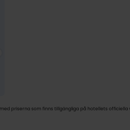
1899:-
dec
1899:-
pp
pp
Totalt 3798:-
Totalt 3798:-
d priserna som finns tillgängliga på hotellets officiella