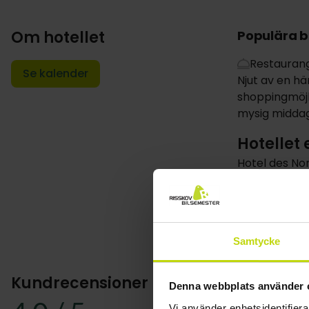
Om hotellet
Populära 
Restauran
Se kalender
Njut av en hä
shoppingmöjli
mysig middag 
Hotellet
Hotel des No
utflykter. Ut
Hotellets 70
hela året. De
Visa mer
Samtycke
I hotellrest
serveras kl. 1
Kundrecensioner
Denna webbplats använder 
Parkering är 
Vi använder enhetsidentifierar