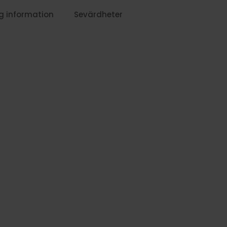
649:-
g information
Sevärdheter
1249:-
1879:-
1649:-
1589:-
2219:-