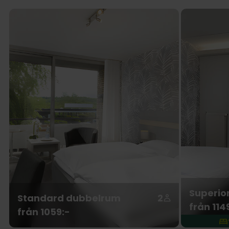
Superio
Standard dubbelrum
2
från 114
från 1059:-