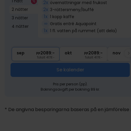
1 natt
2x
övernattningar med frukost
2x
2 nätter
3-rättersmeny/buffé
1x
1 kopp kaffe
3 nätter
∞
Gratis entré Aquapoint
4 nätter
1x
1 fl. vatten på rummet (att dela)
sep
2089:-
okt
2089:-
nov
pp
pp
Totalt 4178:-
Totalt 4178:-
Se kalender
Pris per person (pp).
Bokningsavgift per bokning 89 kr.
* De angivna besparingarna baseras på en jämförelse me