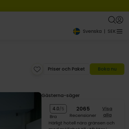
Svenska
|
SEK
1259:-
Priser och Paket
Boka nu
919:-
Gästerna-säger
2065
4.0
/5
Visa
alla
Recensioner
Bra
1029:-
1249:-
Fantastiskt hotell med vänliga