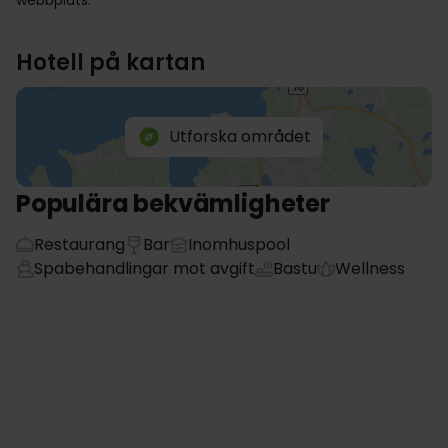
webbplats.
Hotell på kartan
Utforska området
Populära bekvämligheter
Restaurang
Bar
Inomhuspool
Spabehandlingar mot avgift
Bastu
Wellness