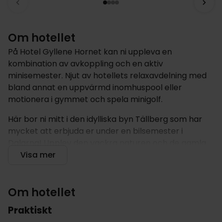
Om hotellet
På Hotel Gyllene Hornet kan ni uppleva en
kombination av avkoppling och en aktiv
minisemester. Njut av hotellets relaxavdelning med
bland annat en uppvärmd inomhuspool eller
motionera i gymmet och spela minigolf.
Här bor ni mitt i den idylliska byn Tällberg som har
mycket att erbjuda er under en bilsemester i
Dalarna! Upplev den vackra naturen och de gamla
timmerhusen eller någon av många kulturella
Visa mer
aktiviteter som området är känt för. Hotellet har en
lång tradition och invigdes år 1951 men har sedan
dess renoverats ett antal gånger.
Om hotellet
Praktiskt
Hotellet erbjuder