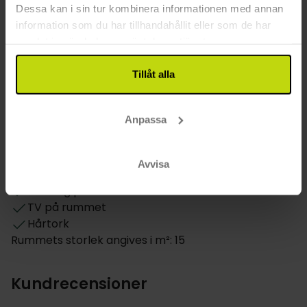
Dessa kan i sin tur kombinera informationen med annan
Laddningsplats för elbil
information som du har tillhandahållit eller som de har
Restaurang
samlat in när du har använt deras tjänster.
Restaurang
Tillåt alla
Bar
Rum
Anpassa
Hund: 250 SEK per uppehåll
Daglig städning
Avvisa
Rum på markplan
Balkong på alla rum
TV på rummet
Hårtork
Rummets storlek angives i m²: 15
Kundrecensioner