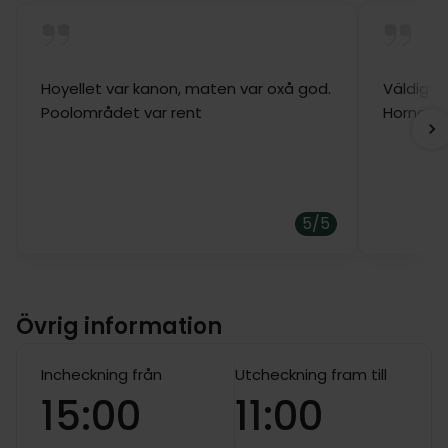
Hoyellet var kanon, maten var oxå god.
Väldigt 
Poolområdet var rent
Hornet o
5/5
Övrig information
Incheckning från
Utcheckning fram till
15:00
11:00