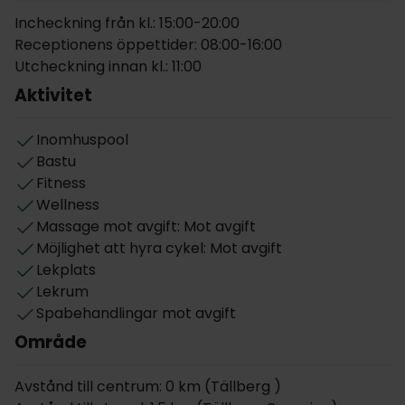
Hotell Gyllene Hornet ligger i Dalarna, mitt i byn
Incheckning från kl.: 15:00-20:00
Tällberg och erbjuder massor av aktiviteter för hela
Receptionens öppettider: 08:00-16:00
familjen, både inomhus och utomhus.
Utcheckning innan kl.: 11:00
Koppla av i den uppvärmda poolen och njut av en
Aktivitet
stund i bastun. Det finns även en grund pool för de
yngsta besökarna. Hotellet har en egen
Inomhuspool
gymnastikhall där alla möjliga sporter kan spelas,
Bastu
bland annat innebandy, basket och att träna på en
Fitness
hinderbana är möjligt. Här finns även ett gym,
Wellness
minigolfbana och tennisbana.
Massage mot avgift: Mot avgift
Möjlighet att hyra cykel: Mot avgift
I lobbyn finns en TV samt sällskapsaktiviteter som
Lekplats
biljard och sällskapsspel.
Lekrum
I restaurangen serveras en generös frukostbuffé
Spabehandlingar mot avgift
och tvårättersmiddag alternativt buffé utvalda
Område
dagar.
Avstånd till centrum: 0 km (Tällberg )
Om rummen