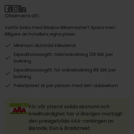
Observera att:
Varför boka med Risskov Bilsemester? Spara mer!
Billgare än hotellets egna priser.
Minimum slutstäd inkluderat
Expeditionsavgift: telefonbokning 129 SEK per
bokning
Expeditionsavgift: för onlinebokning 89 SEK per
bokning
Paketpriset är per person med del i dubbelrum
För vår ytterst solida ekonomi och
kreditvärdighet har vi återigen mottagit
den presigefyllda AAA-rankingen av
Bisnode, Dun & Bradstreet.