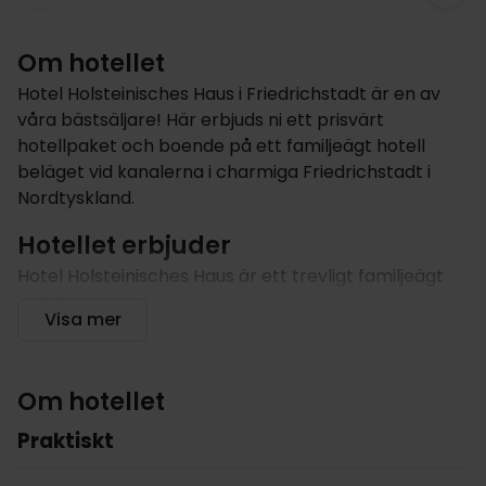
Om hotellet
Hotel Holsteinisches Haus i Friedrichstadt är en av
våra bästsäljare! Här erbjuds ni ett prisvärt
hotellpaket och boende på ett familjeägt hotell
beläget vid kanalerna i charmiga Friedrichstadt i
Nordtyskland.
Hotellet erbjuder
Hotel Holsteinisches Haus är ett trevligt familjeägt
hotell som i generationer, sedan 1928, drivits av
Visa mer
familjen Clausen. I hotellets nyrenoverade
restaurang serveras traditionell tysk husmanskost,
och den goda frukosten som är inkluderad i ert
Om hotellet
hotellpaket.
Praktiskt
Hotellets centrala läge i Friedrichstadt ger er en bra
utgångspunkt för att utforska staden och dess fina