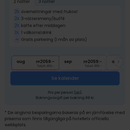
2 nätter
3 nätter
2x
övernattningar med frukost
2x
3-rättersmeny/buffé
2x
kaffe efter middagen
1x
1 välkomstdrink
∞
Gratis parkering (i mån av plats)
aug
2059:-
sep
2059:-
okt
pp
pp
Totalt 4118:-
Totalt 4118:-
Se kalender
Pris per person (pp).
Bokningsavgift per bokning 89 kr.
* De angivna besparingarna baseras på en jämförelse med
priserna som finns tillgängliga på hotellets officiella
webbplats.