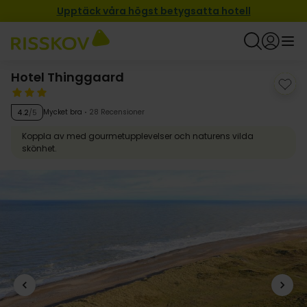
Upptäck våra högst betygsatta hotell
Hotel Thinggaard
Mycket bra
28 Recensioner
4.2
/5
Koppla av med gourmetupplevelser och naturens vilda
skönhet.