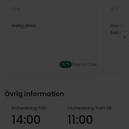
Härlig plats.
Överrask
frukost 
5/5
Poul la Cour
Övrig information
Incheckning från
Utcheckning fram till
14:00
11:00