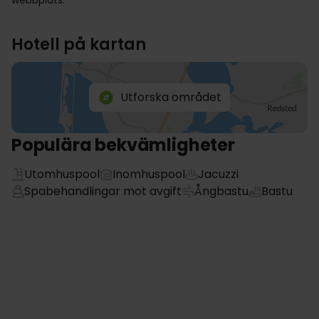
webbplats.
Hotell på kartan
Utforska området
Populära bekvämligheter
Utomhuspool
Inomhuspool
Jacuzzi
Spabehandlingar mot avgift
Ångbastu
Bastu