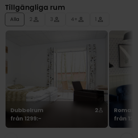
Tillgängliga rum
Alla
2
3
4+
1
Dubbelrum
2
Romanti
från 1299:-
från 129