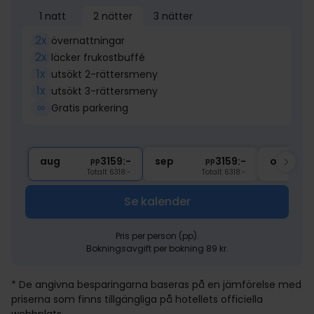
1 natt
2 nätter
3 nätter
2x
övernattningar
2x
läcker frukostbuffé
1x
utsökt 2-rättersmeny
1x
utsökt 3-rättersmeny
∞
Gratis parkering
aug
3159:-
sep
3159:-
okt
pp
pp
Totalt 6318:-
Totalt 6318:-
Se kalender
Pris per person (pp).
Bokningsavgift per bokning 89 kr.
* De angivna besparingarna baseras på en jämförelse med
priserna som finns tillgängliga på hotellets officiella