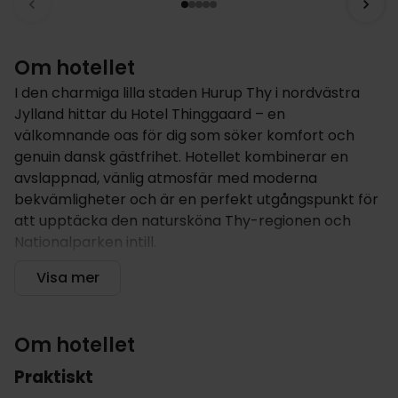
Om hotellet
I den charmiga lilla staden Hurup Thy i nordvästra
Jylland hittar du Hotel Thinggaard – en
välkomnande oas för dig som söker komfort och
genuin dansk gästfrihet. Hotellet kombinerar en
avslappnad, vänlig atmosfär med moderna
bekvämligheter och är en perfekt utgångspunkt för
att upptäcka den natursköna Thy-regionen och
Nationalparken intill.
Hotellet erbjuder
Visa mer
Hotellet har en varm och personlig känsla med
genomtänkt inredning och uppmärksam service.
Om hotellet
Börja dagen med en generös frukost och njut av
regionala rätter i restaurangen, som är känd för sitt
Praktiskt
fokus på lokala smaker. Koppla av på den soliga