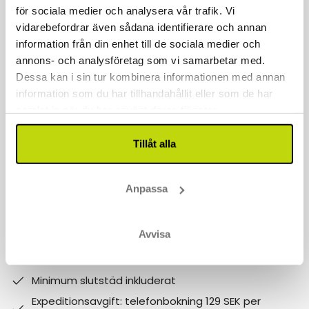
för sociala medier och analysera vår trafik. Vi
Kontakta oss
vidarebefordrar även sådana identifierare och annan
040 611 6130
information från din enhet till de sociala medier och
annons- och analysföretag som vi samarbetar med.
kontakt@risskov.se
Dessa kan i sin tur kombinera informationen med annan
information som du har tillhandahållit eller som de har
Våra öppetider är:
samlat in när du har använt deras tjänster.
Måndag - Fredag: 9 - 17
Tillåt alla
Lördag - Söndag: 10-15
Follow us on social media
Anpassa
Observera att:
Avvisa
Varför boka med Risskov Bilsemester? Spara mer!
Billgare än hotellets egna priser.
Minimum slutstäd inkluderat
Expeditionsavgift: telefonbokning 129 SEK per