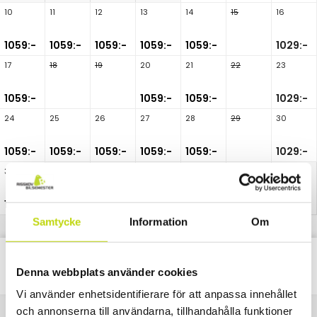
10
11
12
13
14
15
16
1059:-
1059:-
1059:-
1059:-
1059:-
1029:-
17
18
19
20
21
22
23
1059:-
1059:-
1059:-
1029:-
24
25
26
27
28
29
30
1059:-
1059:-
1059:-
1059:-
1059:-
1029:-
31
1059:-
Samtycke
Information
Om
Classic
Alla
Paket
Nätter
Denna webbplats använder cookies
Vi använder enhetsidentifierare för att anpassa innehållet
och annonserna till användarna, tillhandahålla funktioner