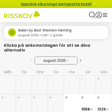
Upptäck våra högst betygsatta hotell
Aiden by Best Western Herning
augusti 2026, 1 natt • 2 gäster
Klicka på ankomstdagen för att se dina
alternativ
augusti 2026
Mån
Tis
Ons
Tor
Fre
Lör
Sön
1
2
3
4
5
6
7
8
9
1059:-
1029:-