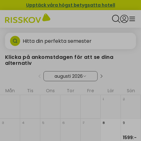
Upptäck våra högst betygsatta hotell
Hitta din perfekta semester
Klicka på ankomstdagen för att se dina
alternativ
augusti 2026
Mån
Tis
Ons
Tor
Fre
Lör
Sön
1
2
3
4
5
6
7
8
9
1599:-