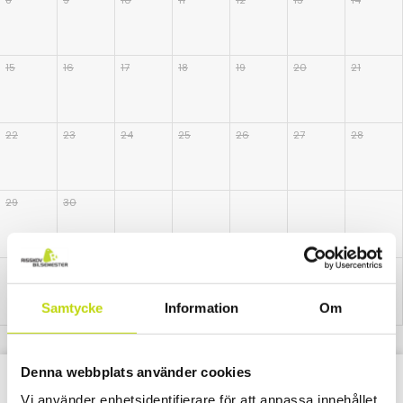
8
9
10
11
12
13
14
15
16
17
18
19
20
21
22
23
24
25
26
27
28
29
30
Samtycke
Information
Om
Denna webbplats använder cookies
Alla
Alla
Paket
Nätter
Vi använder enhetsidentifierare för att anpassa innehållet