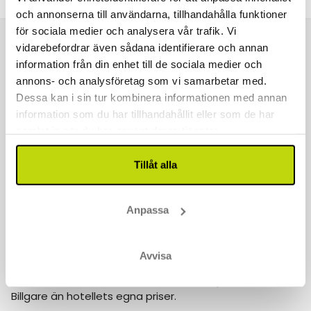
och annonserna till användarna, tillhandahålla funktioner
för sociala medier och analysera vår trafik. Vi
vidarebefordrar även sådana identifierare och annan
Kontakta oss
information från din enhet till de sociala medier och
040 611 6130
annons- och analysföretag som vi samarbetar med.
Dessa kan i sin tur kombinera informationen med annan
kontakt@risskov.se
information som du har tillhandahållit eller som de har
samlat in när du har använt deras tjänster.
Våra öppetider är:
Tillåt alla
Måndag - Fredag: 9 - 17
Lördag - Söndag: 10-15
Follow us on social media
Anpassa
Observera att:
Avvisa
Varför boka med Risskov Bilsemester? Spara mer!
Billgare än hotellets egna priser.