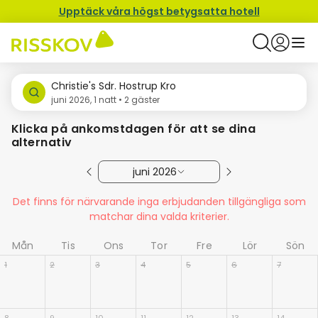
Upptäck våra högst betygsatta hotell
Christie's Sdr. Hostrup Kro
juni 2026, 1 natt • 2 gäster
Klicka på ankomstdagen för att se dina
alternativ
juni 2026
Det finns för närvarande inga erbjudanden tillgängliga som
matchar dina valda kriterier.
Mån
Tis
Ons
Tor
Fre
Lör
Sön
1
2
3
4
5
6
7