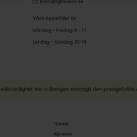
kontakt@risskov.se
Våra öppetider är:
Måndag - Fredag: 9 - 17
Lördag - Söndag: 10-15
reditvärdighet har vi återigen mottagit den presigefylld
TEMAN
Alpresor