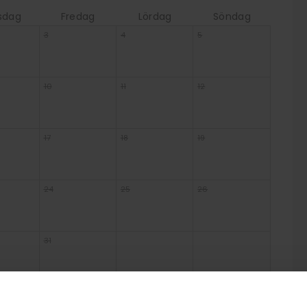
sdag
Fredag
Lördag
Söndag
3
4
5
10
11
12
17
18
19
24
25
26
31