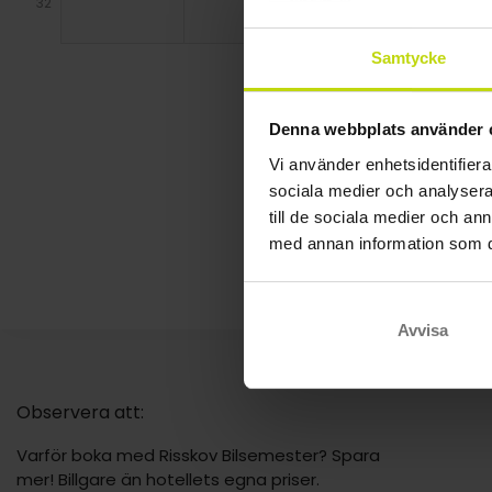
32
Samtycke
Denna webbplats använder 
Vi använder enhetsidentifierar
sociala medier och analysera 
till de sociala medier och a
med annan information som du 
Avvisa
Observera att:
Varför boka med Risskov Bilsemester? Spara
mer! Billgare än hotellets egna priser.