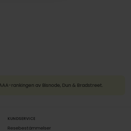
a AAA-rankingen av Bisnode, Dun & Bradstreet.
KUNDSERVICE
Resebestämmelser