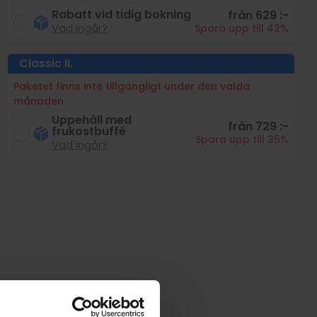
Rabatt vid tidig bokning
från 629 :-
Vad ingår?
Spara upp till 42%
Classic
II.
Paketet finns inte tillgängligt under den valda
månaden.
Uppehåll med
från 729 :-
frukostbuffé
Spara upp till 35%
Vad ingår?