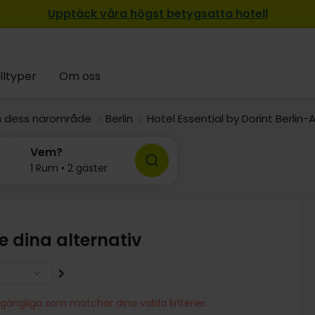
Upptäck våra högst betygsatta hotell
lltyper
Om oss
ch dess närområde
Berlin
Hotel Essential by Dorint Berlin-
Vem?
1 Rum • 2 gäster
 dina alternativ
lgängliga som matchar dina valda kriterier.