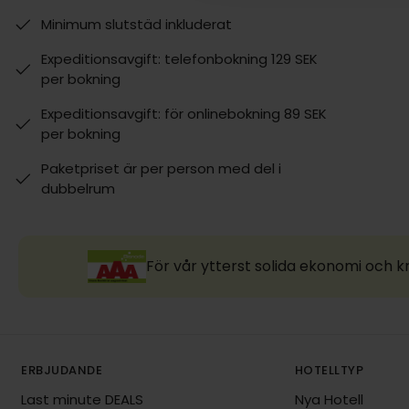
Minimum slutstäd inkluderat
Expeditionsavgift: telefonbokning 129 SEK
per bokning
Expeditionsavgift: för onlinebokning 89 SEK
per bokning
Paketpriset är per person med del i
dubbelrum
För vår ytterst solida ekonomi och k
ERBJUDANDE
HOTELLTYP
Last minute DEALS
Nya Hotell