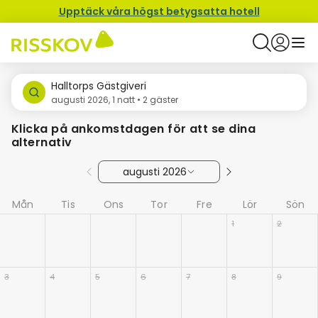
Upptäck våra högst betygsatta hotell
Halltorps Gästgiveri
augusti 2026, 1 natt • 2 gäster
Klicka på ankomstdagen för att se dina
alternativ
augusti 2026
Mån
Tis
Ons
Tor
Fre
Lör
Sön
1
2
3
4
5
6
7
8
9