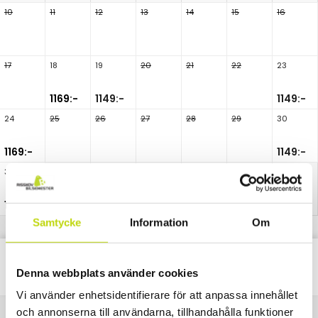
10
11
12
13
14
15
16
17
18
19
20
21
22
23
1169:-
1149:-
1149:-
24
25
26
27
28
29
30
1169:-
1149:-
31
1169:-
Samtycke
Information
Om
Classic
Alla
Paket
Nätter
Denna webbplats använder cookies
Vi använder enhetsidentifierare för att anpassa innehållet
och annonserna till användarna, tillhandahålla funktioner