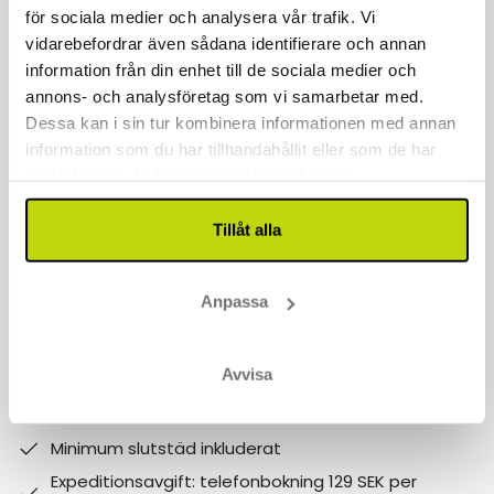
för sociala medier och analysera vår trafik. Vi
Kontakta oss
vidarebefordrar även sådana identifierare och annan
040 611 6130
information från din enhet till de sociala medier och
annons- och analysföretag som vi samarbetar med.
kontakt@risskov.se
Dessa kan i sin tur kombinera informationen med annan
information som du har tillhandahållit eller som de har
Våra öppetider är:
samlat in när du har använt deras tjänster.
Måndag - Fredag: 9 - 17
Tillåt alla
Lördag - Söndag: 10-15
Follow us on social media
Anpassa
Observera att:
Avvisa
Varför boka med Risskov Bilsemester? Spara mer!
Billgare än hotellets egna priser.
Minimum slutstäd inkluderat
Expeditionsavgift: telefonbokning 129 SEK per