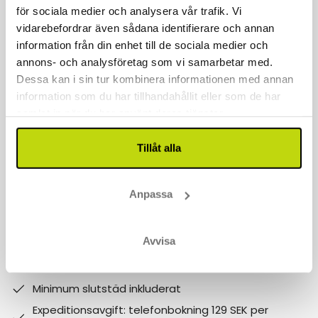
för sociala medier och analysera vår trafik. Vi
Kontakta oss
vidarebefordrar även sådana identifierare och annan
040 611 6130
information från din enhet till de sociala medier och
annons- och analysföretag som vi samarbetar med.
kontakt@risskov.se
Dessa kan i sin tur kombinera informationen med annan
information som du har tillhandahållit eller som de har
Våra öppetider är:
samlat in när du har använt deras tjänster.
Måndag - Fredag: 9 - 17
Tillåt alla
Lördag - Söndag: 10-15
Follow us on social media
Anpassa
Observera att:
Avvisa
Varför boka med Risskov Bilsemester? Spara mer!
Billgare än hotellets egna priser.
Minimum slutstäd inkluderat
Expeditionsavgift: telefonbokning 129 SEK per