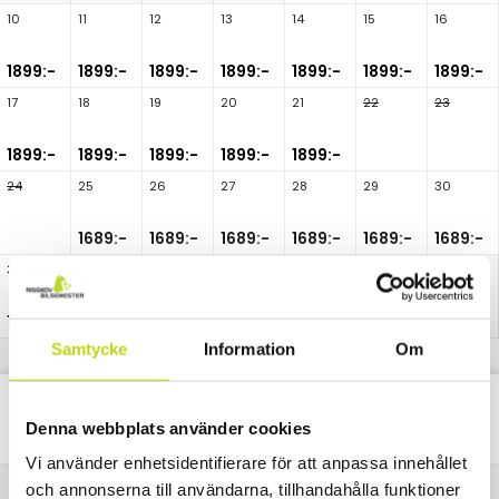
10
11
12
13
14
15
16
1899:-
1899:-
1899:-
1899:-
1899:-
1899:-
1899:-
17
18
19
20
21
22
23
1899:-
1899:-
1899:-
1899:-
1899:-
24
25
26
27
28
29
30
1689:-
1689:-
1689:-
1689:-
1689:-
1689:-
31
1689:-
Samtycke
Information
Om
Classic
Alla
Paket
Nätter
Denna webbplats använder cookies
Vi använder enhetsidentifierare för att anpassa innehållet
och annonserna till användarna, tillhandahålla funktioner