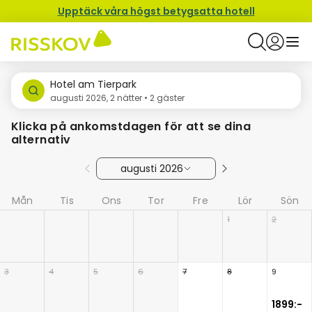
Upptäck våra högst betygsatta hotell
Hotel am Tierpark
augusti 2026, 2 nätter • 2 gäster
Klicka på ankomstdagen för att se dina
alternativ
augusti 2026
Mån
Tis
Ons
Tor
Fre
Lör
Sön
1
2
3
4
5
6
7
8
9
1899:-