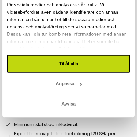
för sociala medier och analysera vår trafik. Vi
Kontakta oss
vidarebefordrar även sådana identifierare och annan
040 611 6130
information från din enhet till de sociala medier och
annons- och analysföretag som vi samarbetar med.
kontakt@risskov.se
Dessa kan i sin tur kombinera informationen med annan
information som du har tillhandahållit eller som de har
Våra öppetider är:
samlat in när du har använt deras tjänster.
Måndag - Fredag: 9 - 17
Tillåt alla
Lördag - Söndag: 10-15
Follow us on social media
Anpassa
Observera att:
Avvisa
Varför boka med Risskov Bilsemester? Spara mer!
Billgare än hotellets egna priser.
Minimum slutstäd inkluderat
Expeditionsavgift: telefonbokning 129 SEK per