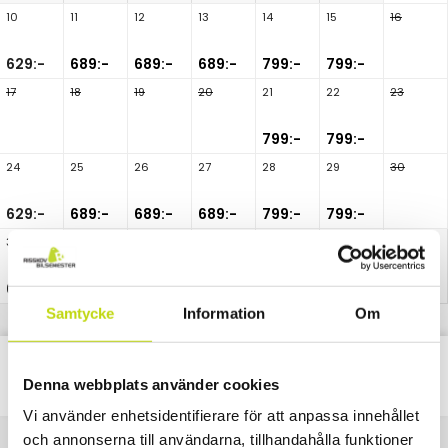
10
11
12
13
14
15
16
629:-
689:-
689:-
689:-
799:-
799:-
17
18
19
20
21
22
23
799:-
799:-
24
25
26
27
28
29
30
629:-
689:-
689:-
689:-
799:-
799:-
31
629:-
Samtycke
Information
Om
Classic
1
Paket
natt
Denna webbplats använder cookies
Vi använder enhetsidentifierare för att anpassa innehållet
och annonserna till användarna, tillhandahålla funktioner