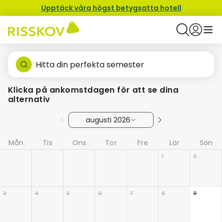
Upptäck våra högst betygsatta hotell
Hitta din perfekta semester
Klicka på ankomstdagen för att se dina
alternativ
augusti 2026
Mån
Tis
Ons
Tor
Fre
Lör
Sön
1
2
3
4
5
6
7
8
9