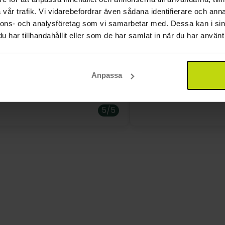
vår trafik. Vi vidarebefordrar även sådana identifierare och anna
nnons- och analysföretag som vi samarbetar med. Dessa kan i sin
har tillhandahållit eller som de har samlat in när du har använt 
 äldre hotell med vänlig service.
Har sedan cirka år 201
ar 100% ok, med god smak, väl
för vistelse 1-2 gånge
 och relativt stora portioner.
Anpassa
5/5