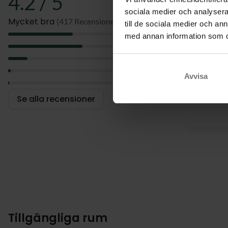
4.2 / 5
sociala medier och analysera 
Mycket bra
(417 Recensioner)
till de sociala medier och a
5
med annan information som du 
Trevligt
4
Maten v
3
tillagad
2
Avvisa
1
Se alla recensioner
Tillgängliga rum