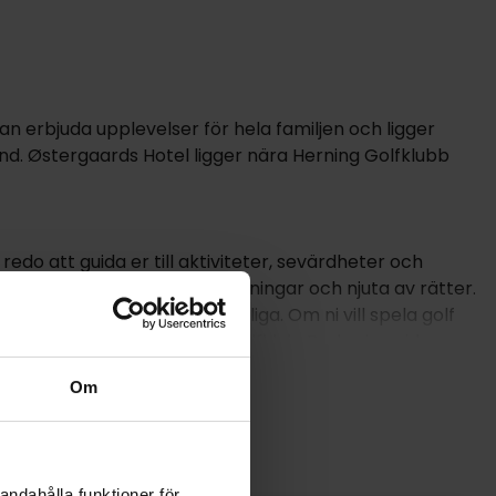
an erbjuda upplevelser för hela familjen och ligger
land. Østergaards Hotel ligger nära Herning Golfklubb
edo att guida er till aktiviteter, sevärdheter och
ni kan sitta i bekväma omgivningar och njuta av rätter.
äningsanläggningar tillgängliga. Om ni vill spela golf
Ikast Golfklub och Trehøje Golfklub. Parkering vid
Om
dio.
andahålla funktioner för