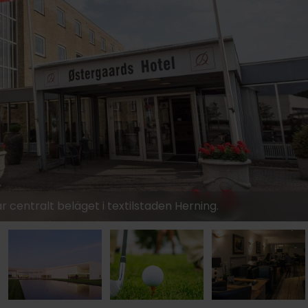
629:-
 centralt beläget i textilstaden Herning.
6
629:-