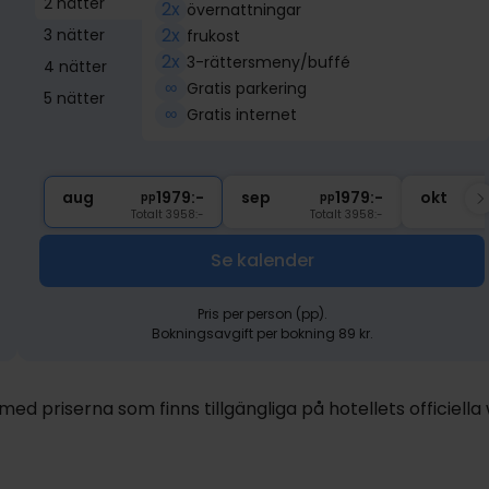
2 nätter
2x
övernattningar
2x
3 nätter
frukost
2x
3-rättersmeny/buffé
4 nätter
∞
Gratis parkering
5 nätter
∞
Gratis internet
aug
1979:-
sep
1979:-
okt
pp
pp
Totalt 3958:-
Totalt 3958:-
Se kalender
Pris per person (pp).
Bokningsavgift per bokning 89 kr.
d priserna som finns tillgängliga på hotellets officiella