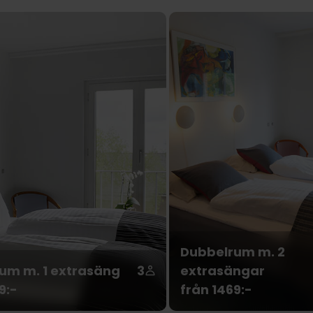
Dubbelrum m. 2
um m. 1 extrasäng
3
extrasängar
9:-
från 1469:-