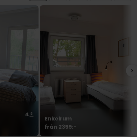
4
Enkelrum
1
från 2399:-