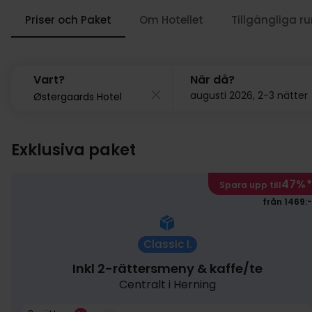
Priser och Paket
Om Hotellet
Tillgängliga r
Vart?
När då?
augusti 2026, 2-3 nätter
Exklusiva paket
47%
*
Spara upp till
från 1469:-
Classic I.
Inkl 2-rättersmeny & kaffe/te
Centralt i Herning