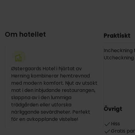
Om hotellet
Praktiskt
Incheckning fr
Utcheckning i
Østergaards Hotel i hjärtat av
Herning kombinerar hemtrevnad
med modern komfort. Njut av utsökt
mat i den inbjudande restaurangen,
slappna av i den lummiga
trädgården eller utforska
Övrigt
närliggande sevärdheter. Perfekt
för en avkopplande vistelse!
Hiss
Gratis pa