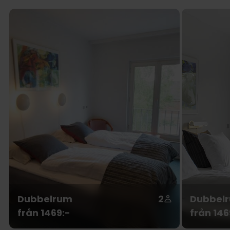
Dubbelrum
2
Dubbelr
från 1469:-
från 146