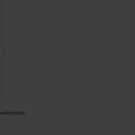
FÅ KVAR
1979:-
nov
1979:-
dec
1979:-
ja
pp
pp
pp
Totalt 3958:-
Totalt 3958:-
Totalt 3958:-
 webbplats.