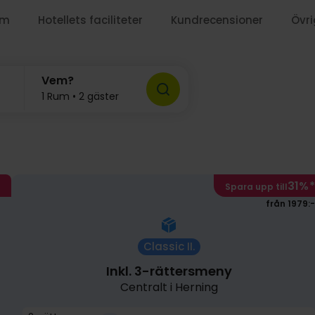
um
Hotellets faciliteter
Kundrecensioner
Övri
Vem?
1099:-
1 Rum • 2 gäster
31%
*
Spara upp till
från 1979:-
Classic II.
Inkl. 3-rättersmeny
Centralt i Herning