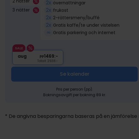
2 nätter
2x
övernattningar
2x
3 nätter
frukost
2x
2-rättersmeny/buffé
2x
Gratis kaffe/te under vistelsen
∞
Gratis parkering och internet
SALE
aug
1469:-
pp
Totalt 2938:-
Se kalender
Pris per person (pp).
Bokningsavgift per bokning 89 kr.
* De angivna besparingarna baseras på en jämförelse me