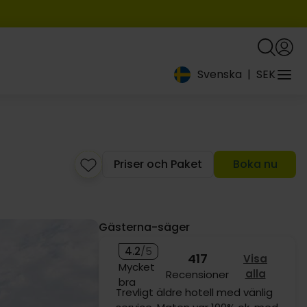
Svenska
|
SEK
Priser och Paket
Boka nu
Gästerna-säger
4.2
/5
417
Visa
Mycket
alla
Recensioner
bra
19:-
Har sedan cirka år 2015 använt