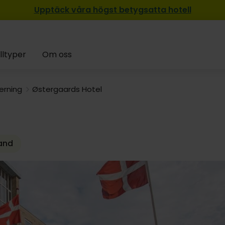
Upptäck våra högst betygsatta hotell
lltyper
Om oss
erning
Østergaards Hotel
land
7