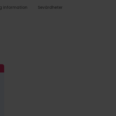
g information
Sevärdheter
1029:-
1259:-