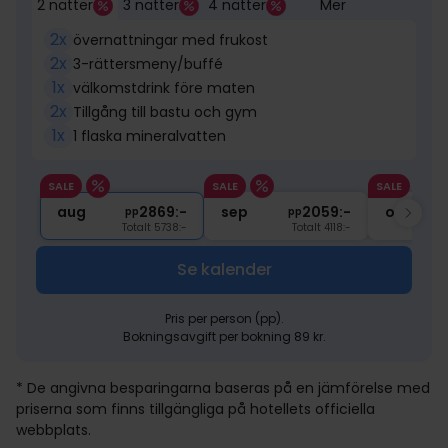
2 nätter
3 nätter
4 nätter
Mer
2x
övernattningar med frukost
2x
3-rättersmeny/buffé
1x
välkomstdrink före maten
2x
Tillgång till bastu och gym
1x
1 flaska mineralvatten
SALE
SALE
SALE
aug
2869:-
sep
2059:-
okt
pp
pp
Totalt 5738:-
Totalt 4118:-
Se kalender
Pris per person (pp).
Bokningsavgift per bokning 89 kr.
* De angivna besparingarna baseras på en jämförelse med
priserna som finns tillgängliga på hotellets officiella
webbplats.