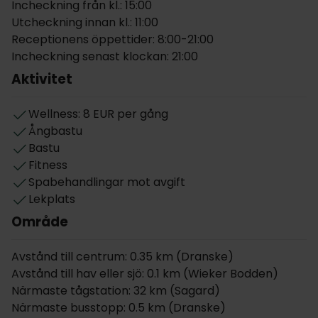
Incheckning från kl.: 15:00
närliggande Königsstuhl National Park Center för en
Utcheckning innan kl.: 11:00
exceptionell naturupplevelse. Om ni tycker om fiske
Receptionens öppettider: 8:00-21:00
så finns det fisketurer att tillgå. Dessutom kan
Incheckning senast klockan: 21:00
vandrare ta sig fram på stigarna längs Wittows
Aktivitet
nordvästra strand och genom det förtrollande
Kreptitzer Heide.
Wellness: 8 EUR per gång
Strandhotel Dranskes gäster kan dessutom avnjuta
Ångbastu
kulinariska läckerheter i restaurangen "Boddenblick",
Bastu
där en mängd utsökta rätter tillagas av ett skickligt
Fitness
köksteam. Wellnessavdelningen, med kritbad och
Spabehandlingar mot avgift
olika bastur, inklusive en finsk bastu och ett
Lekplats
Sanarium, erbjuder en oas av idyllisk avkoppling.
Område
Dessutom har gäster tillgång till ett fitnessområde
och ett inbjudande rum med öppen spis.
Avstånd till centrum: 0.35 km (Dranske)
Avstånd till hav eller sjö: 0.1 km (Wieker Bodden)
Om rummen
Närmaste tågstation: 32 km (Sagard)
Strandhotel Dranske har totalt 58 rum. Välj mellan
Närmaste busstopp: 0.5 km (Dranske)
boende i dubbelrum med eller utan havsutsikt över