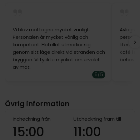
Vi blev mottagna mycket vänligt.
Avlägset
Personalen är mycket vänlig och
personale
kompetent. Hotellet utmärker sig
liten men
genom sitt läge direkt vid stranden och
Kafé i n
bryggan. Vi tyckte mycket om urvalet
behöver. 
av mat.
5/5
Övrig information
Incheckning från
Utcheckning fram till
15:00
11:00