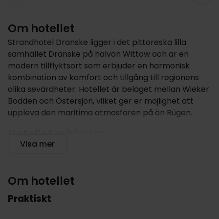
Om hotellet
Strandhotel Dranske ligger i det pittoreska lilla
samhället Dranske på halvön Wittow och är en
modern tillflyktsort som erbjuder en harmonisk
kombination av komfort och tillgång till regionens
olika sevärdheter. Hotellet är beläget mellan Wieker
Bodden och Östersjön, vilket ger er möjlighet att
uppleva den maritima atmosfären på ön Rügen.
Hotellet erbjuder
Visa mer
Hotellet fungerar som en bekväm bas och är idealt
för olika aktiviteter och för de som vill utforska den
nordvästra halvön Wittow och udden Bug, som är en
Om hotellet
del av nationalparken Lagunlandskapet. Oavsett om
ni föredrar att promenera, cykla eller ägna er åt
Praktiskt
vattensporter, så erbjuder den omgivande miljön ett
rikt utbud av alternativ. Naturälskare kan besöka