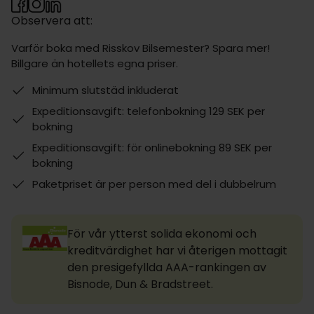
Observera att:
Varför boka med Risskov Bilsemester? Spara mer!
Billgare än hotellets egna priser.
Minimum slutstäd inkluderat
Expeditionsavgift: telefonbokning 129 SEK per
bokning
Expeditionsavgift: för onlinebokning 89 SEK per
bokning
Paketpriset är per person med del i dubbelrum
För vår ytterst solida ekonomi och
kreditvärdighet har vi återigen mottagit
den presigefyllda AAA-rankingen av
Bisnode, Dun & Bradstreet.