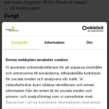
Närmaste flygplats: 161 km (Rostock Laage)
Wieker Bodden och rymliga Maisonette-sviter. Alla
på landsbygden
rum är utrustade med moderna bekvämligheter
Övrigt
såsom eget badrum, TV, gratis Wi-Fi och minibarer.
En del av rummen har även egen balkong.
Gratis internet
Wifi
Hiss
Samtycke
Information
Om
Våningar: 2
Byggår: 2011
Renoverat: 2021
Denna webbplats använder cookies
Barnvänligt
Vi använder enhetsidentifierare för att anpassa innehållet
Restaurang
och annonserna till användarna, tillhandahålla funktioner
för sociala medier och analysera vår trafik. Vi
Restaurang
vidarebefordrar även sådana identifierare och annan
Möjlighet till laktosfri kost
information från din enhet till de sociala medier och
Möjlighet till glutenfri kost
annons- och analysföretag som vi samarbetar med.
Möjlighet till vegetarisk kost
Dessa kan i sin tur kombinera informationen med annan
Middagen serveras vid en viss tidpunkt för Risskovs
information som du har tillhandahållit eller som de har