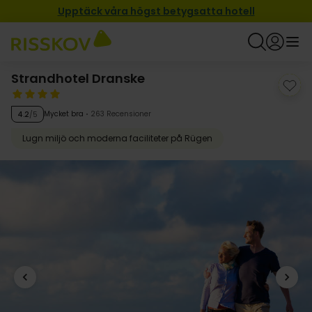
Upptäck våra högst betygsatta hotell
Strandhotel Dranske
Mycket bra
263 Recensioner
4.2
/5
Lugn miljö och moderna faciliteter på Rügen