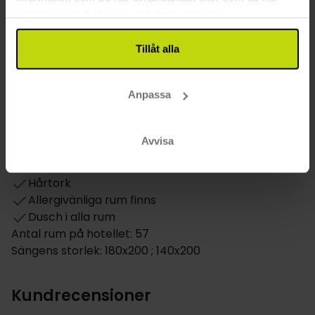
gäster: 17:00-20:00
samlat in när du har använt deras tjänster.
Rum
Tillåt alla
Rummets storlek angives i m²: min. 18
Daglig städning
Anpassa
Hund: 18 EUR per dag
TV på rummet
Telefon på rummet
Avvisa
Minibar
Värdeskåp på rummet
Hårtork
Allergivänliga rum finns
Dusch i alla rum
Antal rum på hotellet: 57
Sängens storlek: 180x200 ; 140x200
Kundrecensioner