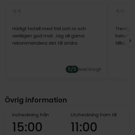
Härligt hotell med frid och ro och
Trevligt
verkligen god mat. Jag vill gärna
bekväma 
rekommendera det till andra.
tillbaka.
5/5
Axel Krogh
Övrig information
Incheckning från
Utcheckning fram till
15:00
11:00