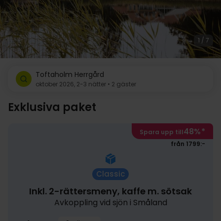
1 / 7
Toftaholm Herrgård
oktober 2026, 2-3 nätter • 2 gäster
Exklusiva paket
48%
*
Spara upp till
från 1799:-
Classic
Inkl. 2-rättersmeny, kaffe m. sötsak
Avkoppling vid sjön i Småland