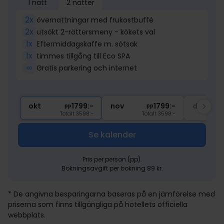
1 natt
2 nätter
2x
övernattningar med frukostbuffé
2x
utsökt 2-rättersmeny - kökets val
1x
Eftermiddagskaffe m. sötsak
1x
timmes tillgång till Eco SPA
∞
Gratis parkering och internet
okt
1799:-
nov
1799:-
dec
pp
pp
Totalt 3598:-
Totalt 3598:-
Se kalender
Pris per person (pp).
Bokningsavgift per bokning 89 kr.
* De angivna besparingarna baseras på en jämförelse med
priserna som finns tillgängliga på hotellets officiella
webbplats.