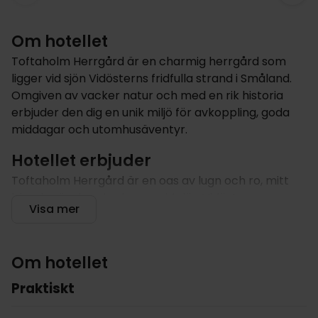
Om hotellet
Toftaholm Herrgård är en charmig herrgård som
ligger vid sjön Vidösterns fridfulla strand i Småland.
Omgiven av vacker natur och med en rik historia
erbjuder den dig en unik miljö för avkoppling, goda
middagar och utomhusäventyr.
Hotellet erbjuder
Toftaholm Herrgård är en oas av lugn och ro, mitt
bland grönskande skogar, vid sjön Vidösterns
Visa mer
glittrande vatten. Denna historiska herrgård, med
anor från 1800-talet, är full av karaktär och värme.
Herrgårdens restaurang är högt ansedd för sitt
Om hotellet
enastående kök, som använder färska och lokala
ingredienser för att skapa läckra svenska och
Praktiskt
internationella rätter.