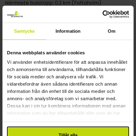
Om rummen
Närmaste busstopp: 0.2 km (Toftaholm)
Närmaste flygplats: 75 km (Växjö Småland Airport)
Herrgårdens enkelrum och dubbelrum är fulla av
charm, med historiska detaljer i form av antika
Övrigt
möbler och klassisk inredning. Dubbelrummen kan
Samtycke
Information
Om
bokas med en eller två extrasängar. Vissa rum
Gratis parkering
bjuder även på en härlig utsikt över sjön, vilket
Gratis internet
skapar en extra avkopplande och minnesvärd
Wifi
Denna webbplats använder cookies
upplevelse.
Hiss
Vi använder enhetsidentifierare för att anpassa innehållet
Våningar: 2
och annonserna till användarna, tillhandahålla funktioner
Byggår: 1871
för sociala medier och analysera vår trafik. Vi
Cykelförvaring (låst)
vidarebefordrar även sådana identifierare och annan
Motorcykelförvaring
information från din enhet till de sociala medier och
Restaurang
annons- och analysföretag som vi samarbetar med.
Dessa kan i sin tur kombinera informationen med annan
Restaurang
information som du har tillhandahållit eller som de har
Bar
samlat in när du har använt deras tjänster.
Restaurangen är stängd på söndagar från: 22:00
Restaurangen är stängd under veckosluten: 22:00
Tillåt alla