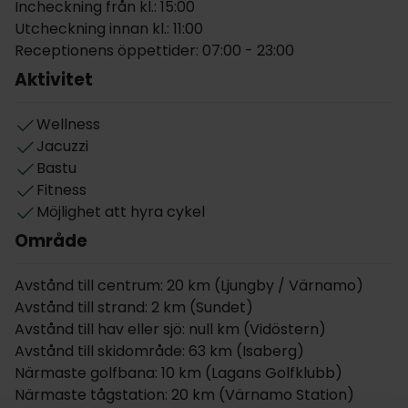
Incheckning från kl.: 15:00
Gästerna kan njuta av ren avkoppling i herrgårdens
Utcheckning innan kl.: 11:00
Eco-Spa vid sjön, en riktig höjdpunkt på Toftaholm
Receptionens öppettider: 07:00 - 23:00
Herrgård. Njut av värmen från de vedeldade
Aktivitet
badtunnorna medan du njuter av den fridfulla
utsikten över sjön Vidöstern, värm upp kropp i
bastun eller varva ner i det soluppvärmda
Wellness
relaxrummet. I huvudbyggnaden finns en annan
Jacuzzi
spaavdelning med bastu och bubbelpool.
Bastu
Fitness
Herrgårdens läge är perfekt för dig som vill utforska
Möjlighet att hyra cykel
Smålands naturskönhet. Sjön Vidöstern är idealisk för
Område
både bad och fiske, och i närområdet finns utmärkta
vandringsspår och cykelleder. Kulturella attraktioner
Avstånd till centrum: 20 km (Ljungby / Värnamo)
som Glasriket och Furniture Design Centre ligger
Avstånd till strand: 2 km (Sundet)
också i närheten. Dessutom finner du två golfbanor
Avstånd till hav eller sjö: null km (Vidöstern)
endast en kort bilresa bort. Herrgårdens bekväma
Avstånd till skidområde: 63 km (Isaberg)
läge nära motorvägen E4 gör det lätt att komma till,
Närmaste golfbana: 10 km (Lagans Golfklubb)
men det känns ändå som en fridfull tillflyktsort.
Närmaste tågstation: 20 km (Värnamo Station)