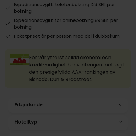
Expeditionsavgift: telefonbokning 129 SEK per
bokning
Expeditionsavgift: för onlinebokning 89 SEK per
bokning
Paketpriset är per person med del i dubbelrum
För vår ytterst solida ekonomi och
kreditvärdighet har vi återigen mottagit
den presigefyllda AAA-rankingen av
Bisnode, Dun & Bradstreet.
Erbjudande
Hotelltyp