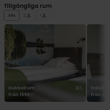
Tillgängliga rum
Alla
2
1
Dubbelrum
2
Enkelru
från 1599:-
från 24