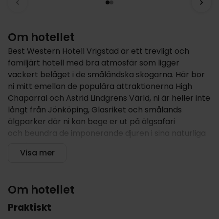
Om hotellet
Best Western Hotell Vrigstad är ett trevligt och
familjärt hotell med bra atmosfär som ligger
vackert beläget i de småländska skogarna. Här bor
ni mitt emellan de populära attraktionerna High
Chaparral och Astrid Lindgrens Värld, ni är heller inte
långt från Jönköping, Glasriket och smålands
älgparker där ni kan bege er ut på älgsafari
och beundra de imponerande djuren i sina naturliga
omgivningar.
Visa mer
Om hotellet
Best Western Hotell Vrigstad ligger vackert beläget
Om hotellet
mitt i Småland, i närheten av Sävsjö, och mellan hela
sex städer. Här bor ni på ett trevligt och modernt
Praktiskt
hotell med många bekvämligheter.