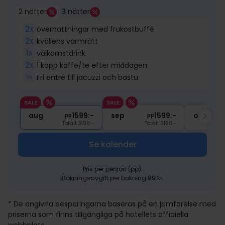
2 nätter
3 nätter
2x
övernattningar med frukostbuffé
2x
kvällens varmrätt
1x
välkomstdrink
2x
1 kopp kaffe/te efter middagen
∞
Fri entré till jacuzzi och bastu
SALE
SALE
aug
1599:-
sep
1599:-
okt
pp
pp
Totalt 3198:-
Totalt 3198:-
Se kalender
Pris per person (pp).
Bokningsavgift per bokning 89 kr.
* De angivna besparingarna baseras på en jämförelse med
priserna som finns tillgängliga på hotellets officiella