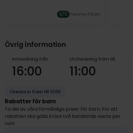
på och det går att få upp till två extrasängar på
dubbelrummen. Alla rum har eget badrum med
5/5
Tommy Fritzin
hårtork, nya sköna sängar, 42'' LED TV, vattenkokare,
telefon och minibar. Strykjärn med strykbräda finns
på de flesta rum och går annars att låna.
Övrig information
Husdjur är välkomna mot en avgift men måste
förbokas.
Incheckning från
Utcheckning fram till
16:00
11:00
Checka in fram till 21:00
Rabatter för barn
Ta del av våra förmånliga priser för barn. För att
rabatten ska gälla krävs två betalande vuxna per
rum.