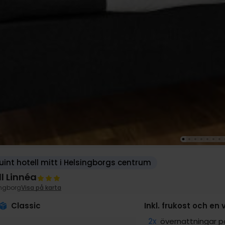
int hotell mitt i Helsingborgs centrum
l Linnéa
ingborg
Visa på karta
Classic
Inkl. frukost och en
2x
övernattningar p