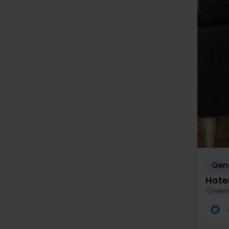
Genu
Hotel
Hels