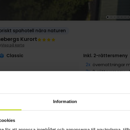
oriskt spahotell nära naturen
ebergs Kurort
a
Visa på karta
Classic
Inkl. 2-rättersmeny
2x
övernattningar m
2x
2-rättersmeny - 
1x
Entré till spa-avd
1x
1 kopp kaffe vid
∞
Gratis parkering
Information
VAR
SALE
g
1999:-
sep
1999:-
okt
2299:-
pp
pp
pp
cookies
Totalt 3998:-
Totalt 3998:-
Totalt 4598:-
e för att anpassa innehållet och annonserna till användarna, tillh