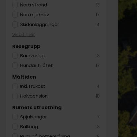
Nära strand
13
Nära sjö/hav
17
Skidanläggningar
4
Visa 1 mer
Resegrupp
Barnvänligt
3
Hundar tillåtet
17
Måltiden
Inkl. Frukost
4
Halvpension
18
Rumets utrustning
Spjälsängar
7
Balkong
3
Rum på bottenvåning
9