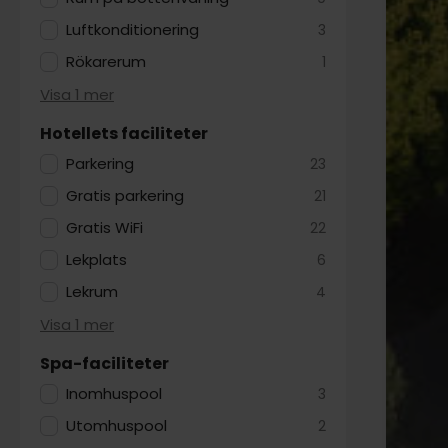
Luftkonditionering
3
Rökarerum
1
Visa 1 mer
Hotellets faciliteter
Parkering
23
Gratis parkering
21
Gratis WiFi
22
Lekplats
6
Lekrum
4
Visa 1 mer
Spa-faciliteter
Inomhuspool
3
Utomhuspool
2