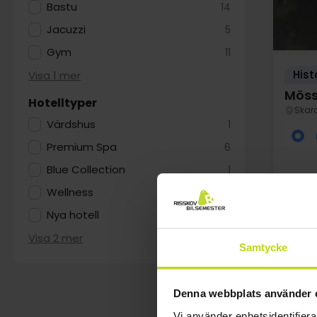
Bastu
14
Jacuzzi
5
Gym
11
Hist
Visa 1 mer
Möss
Hotelltyper
Skar
Värdshus
1
Premium Spa
6
Blue Collection
1
Wellness
1
Nya hotell
5
Visa 2 mer
Samtycke
FÅ K
au
Denna webbplats använder 
Vi använder enhetsidentifierar