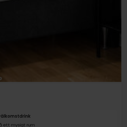
 välkomstdrink
å ett mysigt rum