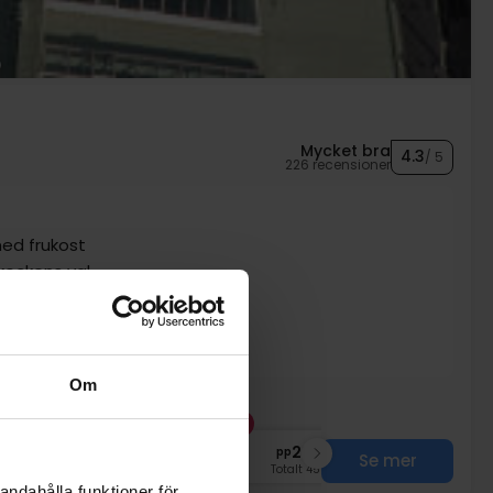
Mycket bra
4.3
/ 5
226 recensioner
ed frukost
kockens val
elning
 ankomst
Om
FÅ KVAR
nov
2299:-
dec
2299:-
pp
pp
Se mer
Totalt 4598:-
Totalt 4598:-
andahålla funktioner för