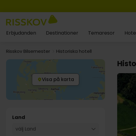
Erbjudanden
Destinationer
Temaresor
Hote
Risskov Bilsemester
Historiska hotell
Histo
Visa på karta
Land
välj Land