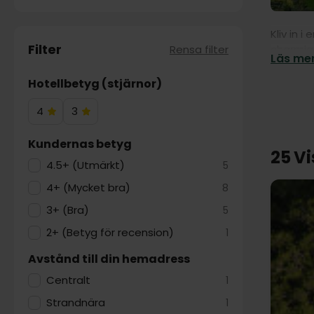
Kliv in 
Filter
Rensa filter
charmiga
Läs mer
tidlös c
Hotellbetyg (stjärnor)
Njut av 
Många av
4
3
4
3
upptäck
Hotelstjärnor
Hotelstjärnor
Kundernas betyg
Med Riss
25 Vi
resa i d
4.5+ (Utmärkt)
5
något ver
4+ (Mycket bra)
8
Våra nog
3+ (Bra)
5
vistelse
2+ (Betyg för recension)
1
Avstånd till din hemadress
Centralt
1
Strandnära
1