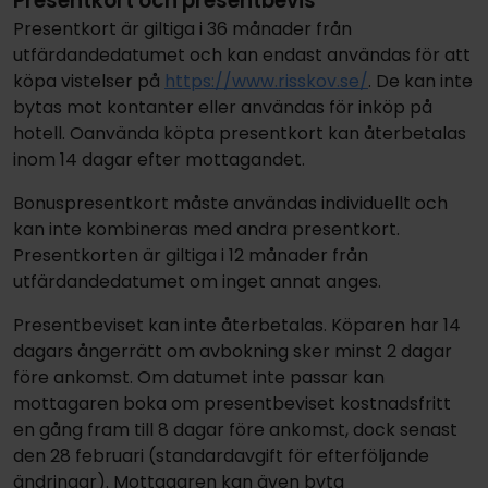
Presentkort och presentbevis
Presentkort är giltiga i 36 månader från
utfärdandedatumet och kan endast användas för att
köpa vistelser på
https://www.risskov.se/
. De kan inte
bytas mot kontanter eller användas för inköp på
hotell. Oanvända köpta presentkort kan återbetalas
inom 14 dagar efter mottagandet.
Bonuspresentkort måste användas individuellt och
kan inte kombineras med andra presentkort.
Presentkorten är giltiga i 12 månader från
utfärdandedatumet om inget annat anges.
Presentbeviset kan inte återbetalas. Köparen har 14
dagars ångerrätt om avbokning sker minst 2 dagar
före ankomst. Om datumet inte passar kan
mottagaren boka om presentbeviset kostnadsfritt
en gång fram till 8 dagar före ankomst, dock senast
den 28 februari (standardavgift för efterföljande
ändringar). Mottagaren kan även byta