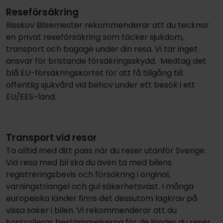
Reseförsäkring
Risskov Bilsemester rekommenderar att du tecknar
en privat reseförsäkring som täcker sjukdom,
transport och bagage under din resa. Vi tar inget
ansvar för bristande försäkringsskydd. Medtag det
blå EU-försäkringskortet för att få tillgång till
offentlig sjukvård vid behov under ett besök i ett
EU/EES-land.
Transport vid resor
Ta alltid med ditt pass när du reser utanför Sverige.
Vid resa med bil ska du även ta med bilens
registreringsbevis och försäkring i original,
varningstriangel och gul säkerhetsväst. I många
europeiska länder finns det dessutom lagkrav på
vissa saker i bilen. Vi rekommenderar att du
kontrollerar bestämmelserna för de länder du reser