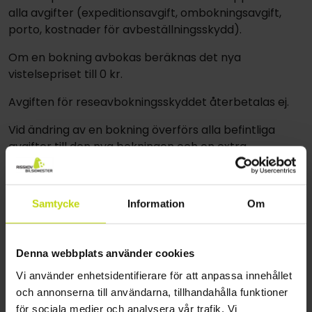
alla avgifter (expeditionsavgift, ombokningsavgift,
porto, kostnader för avbeställningsskydd).
Om en bokning avbokas beräknas det nya
vistelsepriset till 0 kr.
Avgiften för reseavbokningsskyddet återbetalas ej.
Vid ändring av en bokning överförs alla befintliga
avgifter till den nya bokningen och en extra
ombokningsavgift debiteras.
En utebliven ankomst från den första natten av
Samtycke
Information
Om
vistelsen betraktas som en avbokning.
Reseavbeställningsskydd och bokningskoder kan inte
läggas till efter betalning.
Denna webbplats använder cookies
Vi använder enhetsidentifierare för att anpassa innehållet
och annonserna till användarna, tillhandahålla funktioner
Arrangörens ansvar
för sociala medier och analysera vår trafik. Vi