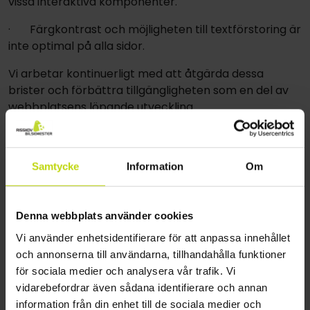
vissa interaktiva komponenter.
· Färgkontrast och möjligheten till textförstoring är
inte optimal på alla sidor.
Vi arbetar kontinuerligt med att åtgärda dessa
brister och förbättra tillgängligheten som en del av
webbplatsens löpande utveckling.
Förbättringsplan
Risskov Autoferien AG vidtar följande åtgärder för att
Samtycke
Information
Om
förbättra digital tillgänglighet:
· Regelbundet granska och förbättra
Denna webbplats använder cookies
webbplatsens tillgänglighet
Vi använder enhetsidentifierare för att anpassa innehållet
· Beakta tillgänglighetskrav vid design och
och annonserna till användarna, tillhandahålla funktioner
utveckling av nya funktioner
för sociala medier och analysera vår trafik. Vi
vidarebefordrar även sådana identifierare och annan
· Använda tydlig struktur, läsbar text och tillräcklig
information från din enhet till de sociala medier och