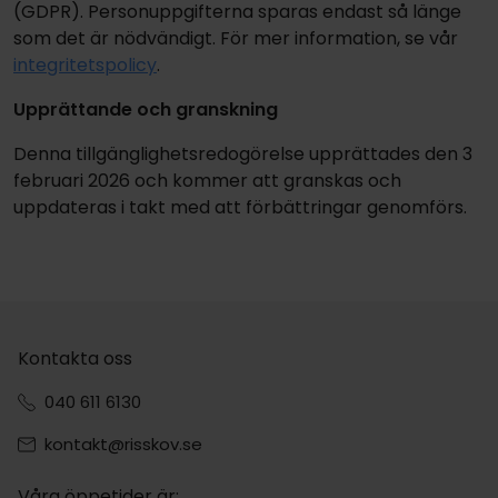
(GDPR). Personuppgifterna sparas endast så länge
som det är nödvändigt. För mer information, se vår
i
ntegritetspolicy
.
Upprättande och granskning
Denna tillgänglighetsredogörelse upprättades den 3
februari 2026 och kommer att granskas och
uppdateras i takt med att förbättringar genomförs.
Kontakta oss
040 611 6130
kontakt@risskov.se
Våra öppetider är: