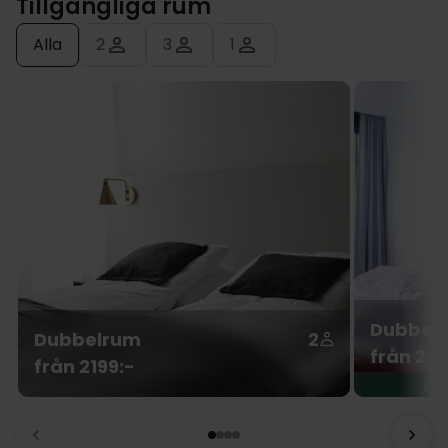
Tillgängliga rum
Alla
2
3
1
Dubbelr
Dubbelrum
2
från 289
från 2199:-