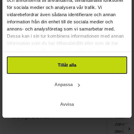
Restaurang
och annonserna till användarna, tillhandahålla funktioner
för sociala medier och analysera vår trafik. Vi
vidarebefordrar även sådana identifierare och annan
Restaurang
information från din enhet till de sociala medier och
Bar
annons- och analysföretag som vi samarbetar med.
Hotellet väljer meny eller buffé
Dessa kan i sin tur kombinera informationen med annan
Rum
information som du har tillhandahållit eller som de har
samlat in när du har använt deras tjänster.
Hund: 250 DKK per dag
Daglig städning
Tillåt alla
Kundrecensioner
Anpassa
Avvisa
Bra läge Bra mat
Vilken u
Janet, A
deras ko