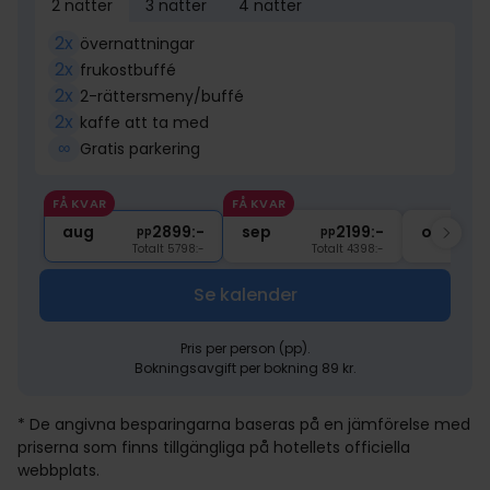
2 nätter
3 nätter
4 nätter
2x
övernattningar
2x
frukostbuffé
2x
2-rättersmeny/buffé
2x
kaffe att ta med
∞
Gratis parkering
FÅ KVAR
FÅ KVAR
aug
2899:-
sep
2199:-
okt
pp
pp
Totalt 5798:-
Totalt 4398:-
Se kalender
Pris per person (pp).
Bokningsavgift per bokning 89 kr.
* De angivna besparingarna baseras på en jämförelse med
priserna som finns tillgängliga på hotellets officiella
webbplats.