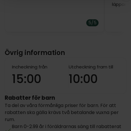
läpparna
5/5
Övrig information
Incheckning från
Utcheckning fram till
15:00
10:00
Rabatter för barn
Ta del av våra förmånliga priser för barn. För att
rabatten ska gälla krävs två betalande vuxna per
rum.
Barn 0-2.99 år i föräldrarnas säng till rabatterat