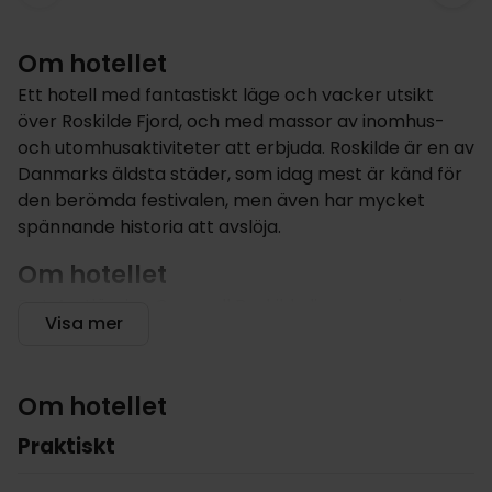
Om hotellet
Ett hotell med fantastiskt läge och vacker utsikt
över Roskilde Fjord, och med massor av inomhus-
och utomhusaktiviteter att erbjuda. Roskilde är en av
Danmarks äldsta städer, som idag mest är känd för
den berömda festivalen, men även har mycket
spännande historia att avslöja.
Om hotellet
Det 4-stjärniga Comwell Roskilde ligger med en
Visa mer
fantastisk utsikt över Roskilde Fjord. Hotellet bjuder
på många oaser i form av myshörnor, terrasser och
lusthus, där ni kan njuta av en lugn stund med en
Om hotellet
kopp kaffe eller ett glas vin. Det finns även en trevlig
bar, där ni kan umgås och ta en drink före maten.
Praktiskt
Hotellet har två restauranger, som båda erbjuder
årstidsanpassade menyer. På hotellet finns gym,