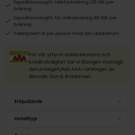
Expeditionsavgift: telefonbokning 129 SEK per
bokning
Expeditionsavgift: för onlinebokning 89 SEK per
bokning
Paketpriset är per person med del i dubbelrum
För vår ytterst solida ekonomi och
kreditvärdighet har vi återigen mottagit
den presigefyllda AAA-rankingen av
Bisnode, Dun & Bradstreet.
Erbjudande
Hotelltyp