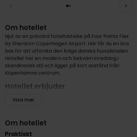
Om hotellet
Njut av en prisvärd hotellvistelse på Four Points Flex
by Sheraton Copenhagen Airport. Här får du en bra
bas för att utforska den livliga danska huvudstaden.
Hotellet har en modern och bekväm inredning i
skandinavisk stil och ligger på kort avstånd från
Köpenhamns centrum.
Hotellet erbjuder
Four Points Flex by Sheraton Copenhagen Airport är
Visa mer
ett helt nytt hotell med ett fantastiskt läge i Kastrup,
några minuter från Köpenhamns flygplats och bara
7 km från stadens centrum. Det är också bara 4 km
Om hotellet
från Royal Arena. Här har du en perfekt bas för en
citysemester med massor av upplevelser, shopping
Praktiskt