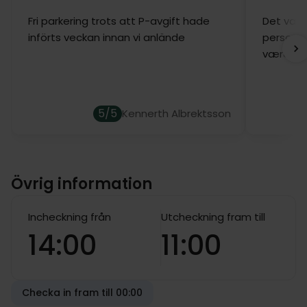
Fri parkering trots att P-avgift hade
Det var e
införts veckan innan vi anlände
personal
være ❤️
5/5
Kennerth Albrektsson
Övrig information
Incheckning från
Utcheckning fram till
14:00
11:00
Checka in fram till 00:00