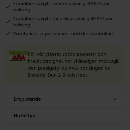
Expeditionsavgift: telefonbokning 129 SEK per
bokning
Expeditionsavgift: för onlinebokning 89 SEK per
bokning
Paketpriset är per person med del i dubbelrum
För vår ytterst solida ekonomi och
kreditvärdighet har vi återigen mottagit
den presigefyllda AAA-rankingen av
Bisnode, Dun & Bradstreet.
Erbjudande
Hotelltyp