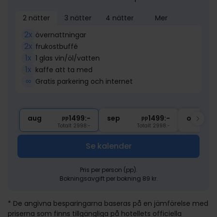
2 nätter
3 nätter
4 nätter
Mer
2x
övernattningar
2x
frukostbuffé
1x
1 glas vin/öl/vatten
1x
kaffe att ta med
∞
Gratis parkering och internet
aug
1499:-
sep
1499:-
okt
pp
pp
Totalt 2998:-
Totalt 2998:-
Se kalender
Pris per person (pp).
Bokningsavgift per bokning 89 kr.
* De angivna besparingarna baseras på en jämförelse med
priserna som finns tillgängliga på hotellets officiella