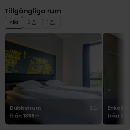
Tillgängliga rum
Alla
2
1
Dubbelrum
2
Enkelru
från 1399:-
från 274