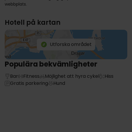
webbplats.
Hotell på kartan
Utforska området
Populära bekvämligheter
Bar
Fitness
Möjlighet att hyra cykel
Hiss
Gratis parkering
Hund