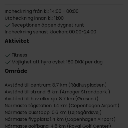
och sightseeing i Köpenhamn. Upptäck den lilla
sjöjungfrun och Rundetårn, ta en promenad i Tivoli,
Incheckning från kl.: 14:00 - 00:00
åk på en idyllisk kanalrundtur, se Amalienborg med
Utcheckning innan kl.: 11:00
egna ögon och shoppa på Strøget eller i ett av
Receptionen öppen dygnet runt
Danmarks största shoppingcenter, Fields.
Incheckning senast klockan: 00:00-24:00
Aktivitet
Hotellets reception är öppen 24 timmar om dygnet
och den mysiga loungen har ett brett urval av
drycker och snacks. Som gäst på Four Points Flex by
Fitness
Sheraton Copenhagen Airport har du också fri
Möjlighet att hyra cykel: 180 DKK per dag
tillgång till gymmet under din vistelse.
Område
Varje dag kan du gå upp och njuta av en god frukost i
Avstånd till centrum: 8.7 km (Rådhuspladsen)
den mysiga omgivningen. Middag ingår inte, men du
Avstånd till strand: 6 km (Amager Strandpark )
hittar ett stort urval av kaféer och restauranger i
Avstånd till hav eller sjö: 8.7 km (Øresund)
närheten av hotellet, och naturligtvis i stadens
Närmaste tågstation: 1.4 km (Copenhagen Airport)
centrum. I vistelsen ingår gratis kaffe.
Närmaste busstopp: 0.6 km (Løjtegårdsvej)
Gratis parkering finns på hotellet, och under
Närmaste flygplats: 1.4 km (Copenhagen Airport)
vistelsen har du tillgång till gratis trådlöst internet.
Närmaste golfbana: 4.6 km (Royal Golf Center)