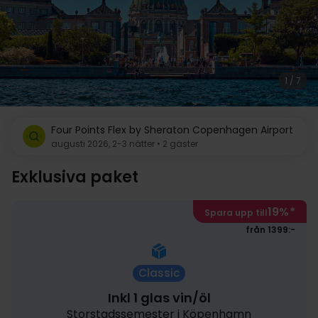
1 / 7
Four Points Flex by Sheraton Copenhagen Airport
augusti 2026, 2-3 nätter • 2 gäster
Exklusiva paket
19%
*
Spara upp till
från 1399:-
Classic
Inkl 1 glas vin/öl
Storstadssemester i Köpenhamn