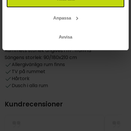
Barens öppetider: reception opening hours
Rum
Anpassa
Antal rum på hotellet: 126
Daglig städning
Avvisa
Hund: 150 DKK per dag
Rummets storlek angives i m²: from 13
Sängens storlek: 90/180x210 cm
Allergivänliga rum finns
TV på rummet
Hårtork
Dusch i alla rum
Kundrecensioner