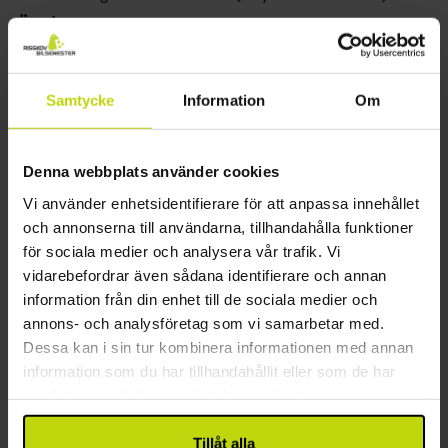
Övrigt
Om rummen
Alla 126 rum är inredda i modern design med bra
Gratis parkering
sängar och du kan välja mellan enkelrum,
Hiss
Samtycke
Information
Om
dubbelrum, dubbelrum med extrasäng och
Gratis internet
familjerum, som är lämpliga för barnfamiljer.
Laddningsplats för elbil
Våningar: 3
Denna webbplats använder cookies
Byggår: 1967
Vi använder enhetsidentifierare för att anpassa innehållet
Renoverat: 2018
och annonserna till användarna, tillhandahålla funktioner
Motorcykelförvaring
för sociala medier och analysera vår trafik. Vi
Var är parkeringsplatsen?: Behind the hotel.
vidarebefordrar även sådana identifierare och annan
Restaurang
information från din enhet till de sociala medier och
annons- och analysföretag som vi samarbetar med.
Endast frukostrestaurang
Dessa kan i sin tur kombinera informationen med annan
Bar
information som du har tillhandahållit eller som de har
Möjlighet till laktosfri kost
samlat in när du har använt deras tjänster.
Möjlighet till glutenfri kost
Möjlighet till vegetarisk kost
Tillåt alla