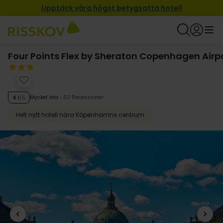
Upptäck våra högst betygsatta hotell
Four Points Flex by Sheraton Copenhagen Airp
Mycket bra
52 Recensioner
4.1
/5
Helt nytt hotell nära Köpenhamns centrum