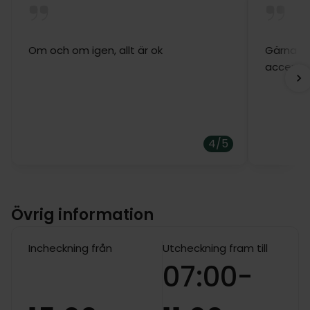
Om och om igen, allt är ok
Gärna ig
accepta
4/5
Övrig information
Incheckning från
Utcheckning fram till
07:00-