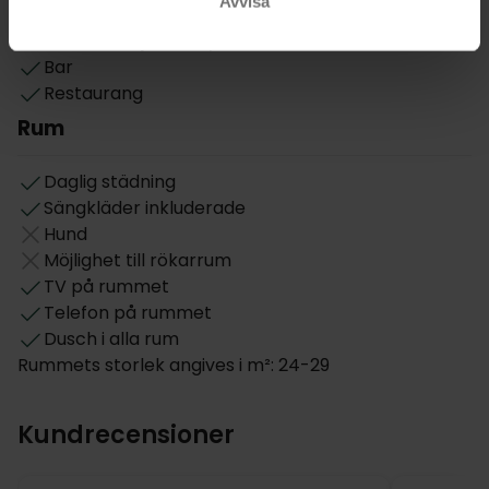
Avvisa
Restaurang öppet även på helgen
Hotellet väljer meny eller buffé
Bar
Restaurang
Rum
Daglig städning
Sängkläder inkluderade
Hund
Möjlighet till rökarrum
TV på rummet
Telefon på rummet
Dusch i alla rum
Rummets storlek angives i m²: 24-29
Kundrecensioner