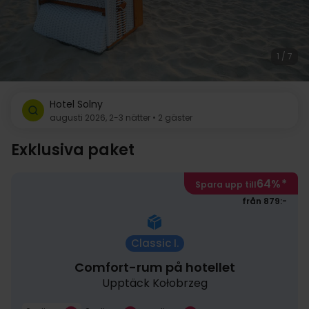
1 / 7
Hotel Solny
augusti 2026, 2-3 nätter • 2 gäster
Exklusiva paket
64%
*
Spara upp till
från 879:-
Classic I.
Comfort-rum på hotellet
Upptäck Kołobrzeg