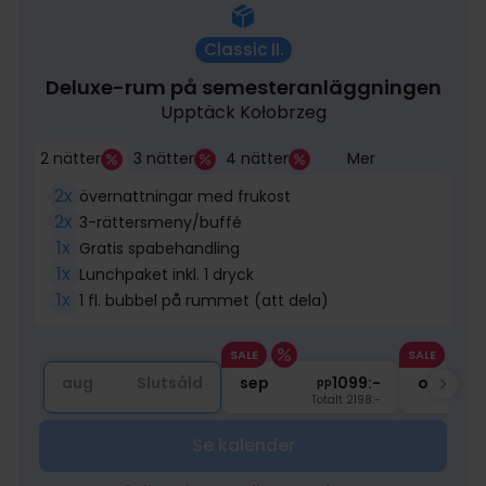
Classic II.
Deluxe-rum på semesteranläggningen
Upptäck Kołobrzeg
2 nätter
3 nätter
4 nätter
Mer
2x
övernattningar med frukost
2x
3-rättersmeny/buffé
1x
Gratis spabehandling
1x
Lunchpaket inkl. 1 dryck
1x
1 fl. bubbel på rummet (att dela)
SALE
SALE
aug
Slutsåld
sep
1099:-
okt
pp
Totalt 2198:-
Se kalender