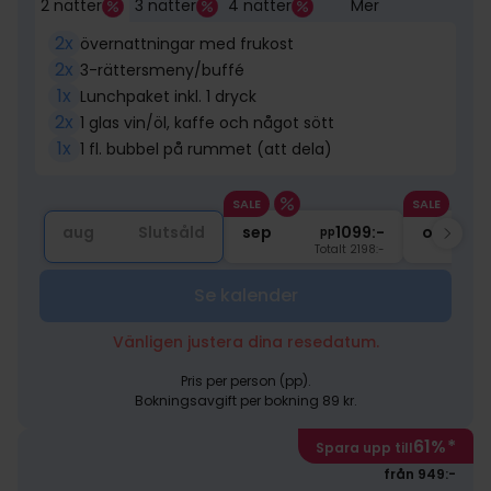
2 nätter
3 nätter
4 nätter
Mer
2x
övernattningar med frukost
2x
3-rättersmeny/buffé
1x
Lunchpaket inkl. 1 dryck
2x
1 glas vin/öl, kaffe och något sött
1x
1 fl. bubbel på rummet (att dela)
SALE
SALE
aug
Slutsåld
sep
1099:-
okt
pp
Totalt 2198:-
Se kalender
Vänligen justera dina resedatum.
Pris per person (pp).
Bokningsavgift per bokning 89 kr.
61%
*
Spara upp till
från 949:-