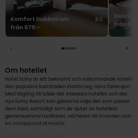
Deluxe 
Komfort Dubbelrum
2
från 949
från 879:-
Om hotellet
Hotel Solny är ett bekvämt och välkomnande hotell i
den populära kuststaden Kołobrzeg, nära Östersjön.
Med tillgång till både det klassiska hotellet och det
nya Solny Resort kan gästerna välja det som passar
dem bäst, samtidigt som de njuter av hotellets
gemensamma faciliteter, närheten till stranden och
en avslappnad atmosfär.
Hotellet erbjuder