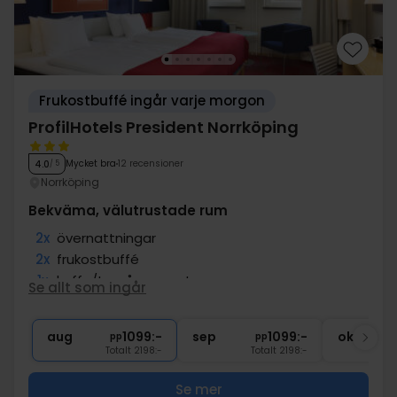
Frukostbuffé ingår varje morgon
ProfilHotels President Norrköping
Mycket bra
12 recensioner
4.0
/ 5
Norrköping
Bekväma, välutrustade rum
2x
övernattningar
2x
frukostbuffé
1x
kaffe/te på rummet
Se allt som ingår
1x
1 välkomstdrink
∞
Gratis Wi-Fi
aug
1099:-
sep
1099:-
okt
pp
pp
Totalt 2198:-
Totalt 2198:-
Se mer