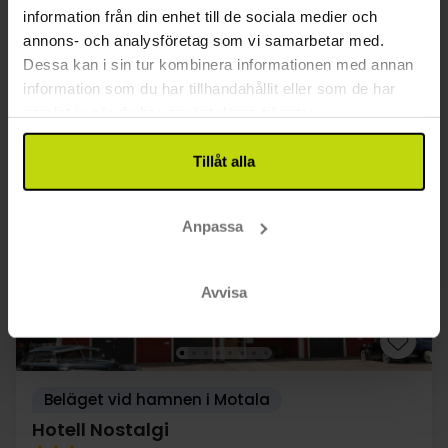
1x
välkomstkaffe
information från din enhet till de sociala medier och
Se allt som ingår
∞
Gratis internet
annons- och analysföretag som vi samarbetar med.
FÅ KVAR
FÅ KVAR
∞
Bra läge
Dessa kan i sin tur kombinera informationen med annan
aug
849:-
sep
849:-
okt
pp
pp
information som du har tillhandahållit eller som de har
Totalt 1698:-
Totalt 1698:-
samlat in när du har använt deras tjänster.
Se mer
Tillåt alla
25%
Spara upp till
Anpassa
Avvisa
Beläget vid hamnen i Motala
Hotell Nostalgi