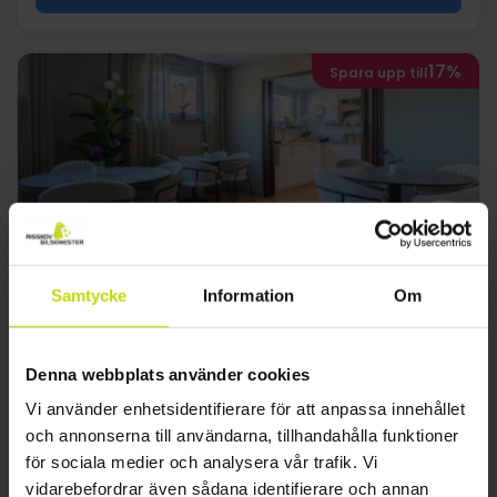
17%
Spara upp till
Utforska Linköping med omnejd
Samtycke
Information
Om
VICI HOTELS Linköping
Bra
5 recensioner
3.6
/ 5
Denna webbplats använder cookies
Linköping
Vi använder enhetsidentifierare för att anpassa innehållet
Uppehåll med frukostbuffé
och annonserna till användarna, tillhandahålla funktioner
2x
övernattningar
för sociala medier och analysera vår trafik. Vi
2x
frukostbuffé
vidarebefordrar även sådana identifierare och annan