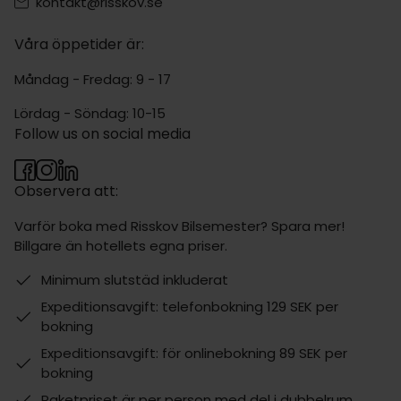
kontakt@risskov.se
Våra öppetider är:
Måndag - Fredag: 9 - 17
Lördag - Söndag: 10-15
Follow us on social media
Observera att:
Varför boka med Risskov Bilsemester? Spara mer!
Billgare än hotellets egna priser.
Minimum slutstäd inkluderat
Expeditionsavgift: telefonbokning 129 SEK per
bokning
Expeditionsavgift: för onlinebokning 89 SEK per
bokning
Paketpriset är per person med del i dubbelrum