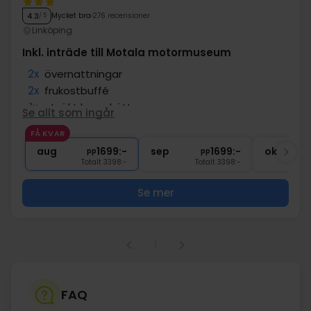
Mycket bra
276 recensioner
4.3
/ 5
Linköping
Inkl. inträde till Motala motormuseum
2x
övernattningar
2x
frukostbuffé
1x
utsökt huvudrätt
Se allt som ingår
1x
kaffe/te och kaka efter middagen
FÅ KVAR
1x
1 välkomstdrink
aug
1699:-
sep
1699:-
okt
pp
pp
Totalt 3398:-
Totalt 3398:-
Se mer
1
FAQ