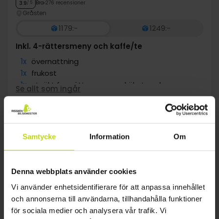
Bra
276 recensioner
3.9
/ 5
Gråsten
1179:-
1249:-
Inkl. 4-rättersmeny och kaffe/te
1x
övernattning
1x
frukost
1x
utsökt fyrarättersmeny - kökets val
Se allt som ingår
1x
En flaska vin att dela per middag
∞
gratis kaffe/te på eftermiddagen
aug
1589:-
sep
1179:-
okt
pp
pp
Totalt 3178:-
Totalt 2358:-
Samtycke
Information
Om
Se mer
Denna webbplats använder cookies
1
Vi använder enhetsidentifierare för att anpassa innehållet
och annonserna till användarna, tillhandahålla funktioner
för sociala medier och analysera vår trafik. Vi
FAQ