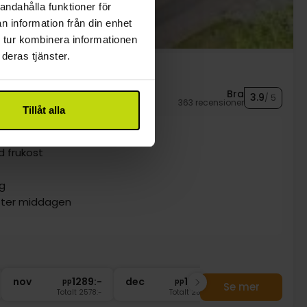
andahålla funktioner för
n information från din enhet
 tur kombinera informationen
deras tjänster.
Bra
3.9
/ 5
363 recensioner
Tillåt alla
 och vin
 frukost
ag
efter middagen
nov
1289:-
dec
1289:-
pp
pp
Se mer
Totalt 2578:-
Totalt 2578:-