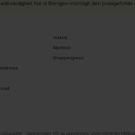
reditvärdighet har vi återigen mottagit den presigefylld
TEMAN
Alpresor
Shoppingresa
Wellness
tell
opyright. Materialet får ej användas utan skriftlig tillåte