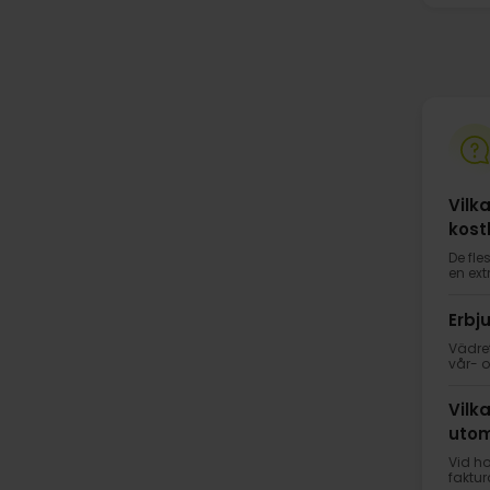
Vilk
kost
De fle
en ext
Erbj
Vädret
vår- o
Vilk
utom
Vid ho
faktur