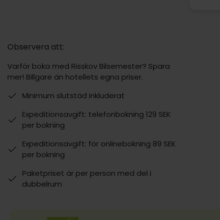
Observera att:
Varför boka med Risskov Bilsemester? Spara
mer! Billgare än hotellets egna priser.
Minimum slutstäd inkluderat
Expeditionsavgift: telefonbokning 129 SEK
per bokning
Expeditionsavgift: för onlinebokning 89 SEK
per bokning
Paketpriset är per person med del i
dubbelrum