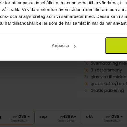
e för att anpassa innehållet och annonserna till användarna, tillh
vår trafik. Vi vidarebefordrar även sådana identifierare och anna
nnons- och analysföretag som vi samarbetar med. Dessa kan i sin
har tillhandahållit eller som de har samlat in när du har använt 
oriska sevärdheter i Als
l Nørherredhus
erborg
Visa på karta
Anpassa
Kvalitetstid
Inkl. 3-rätters meny
1x
övernattning med
1x
3-rättersmeny
2x
glas vin till midd
1x
gratis kaffe/te 
∞
Gratis parkering
g
1289:-
sep
1289:-
okt
1289:-
pp
pp
pp
Totalt 2578:-
Totalt 2578:-
Totalt 2578:-