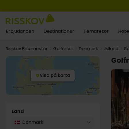
Erbjudanden
Destinationer
Temaresor
Hote
Risskov Bilsemester
Golfresor
Danmark
Jylland
Sö
Golfr
Visa på karta
Land
Danmark