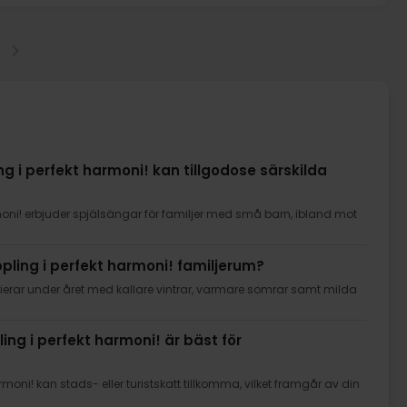
ing i perfekt harmoni! kan tillgodose särskilda
armoni! erbjuder spjälsängar för familjer med små barn, ibland mot
oppling i perfekt harmoni! familjerum?
arierar under året med kallare vintrar, varmare somrar samt milda
ling i perfekt harmoni! är bäst för
armoni! kan stads- eller turistskatt tillkomma, vilket framgår av din