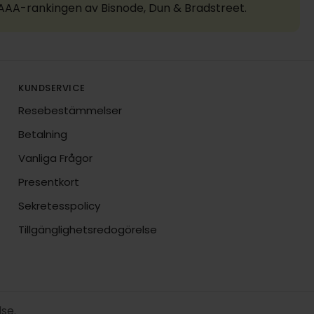
a AAA-rankingen av Bisnode, Dun & Bradstreet.
KUNDSERVICE
Resebestämmelser
Betalning
Vanliga Frågor
Presentkort
Sekretesspolicy
Tillgänglighetsredogörelse
lse.