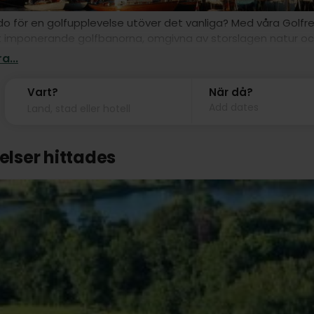
do för en golfupplevelse utöver det vanliga? Med våra Golfre
 imponerande golfbanorna, omgivna av storslagen natur och 
 erbjuder Sønderborg utmanande banor som passar alla nivåer
a...
velse där passion för sport möter avkoppling och njutning.
Vart?
När då?
Add dates
telser hittades