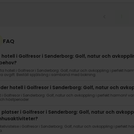
1
FAQ
a hotell i Golfresor i Sønderborg: Golf, natur och avkoppl
behov?
sta hotell i Golfresor i Sønderborg: Golf, natur och avkoppling i perfekt h
ra avgift. Beställ spjälsäng i samband med bokning.
uder hotell i Golfresor i Sønderborg: Golf, natur och avk
 i Golfresor i Sønderborg: Golf, natur och avkoppling i perfekt harmoni! v
ch höstperioder.
a platser i Golfresor i Sønderborg: Golf, natur och avkopp
husaktiviteter?
tellvistelse i Golfresor i Sønderborg: Golf, natur och avkoppling i perfekt h
a.