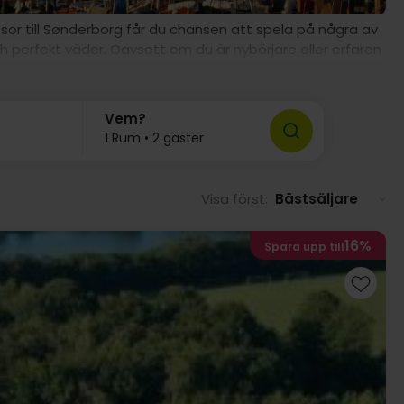
sor till Sønderborg får du chansen att spela på några av
perfekt väder. Oavsett om du är nybörjare eller erfaren
. En Golfresor i Sønderborg är inte bara en resa, det är
Vem?
1 Rum • 2 gäster
Visa först:
Bästsäljare
16%
Spara upp till