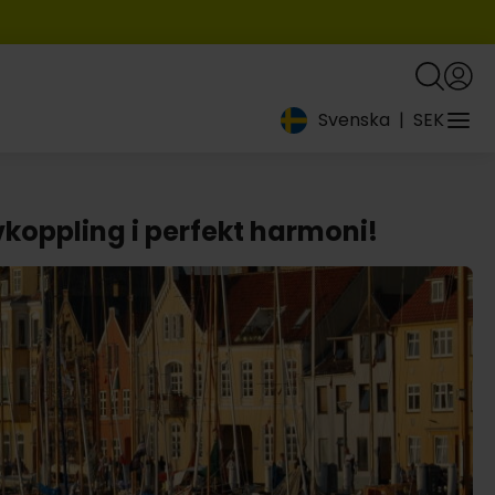
Svenska
|
SEK
vkoppling i perfekt harmoni!