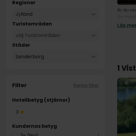
Regioner
Är du re
Jylland
de mest
golfare,
Turistområden
Läs mer
en upple
välj Turistområden
Städer
Sønderborg
1 Vis
Filter
Rensa filter
Hotellbetyg (stjärnor)
3
3
Hotelstjärnor
Kundernas betyg
3+ (Bra)
1