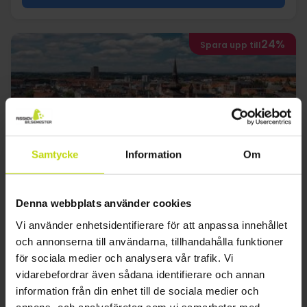
24%
Spara upp till
Samtycke
Information
Om
Upptäck Horsens
Four Points Flex by Sheraton Horsens
Denna webbplats använder cookies
Vi använder enhetsidentifierare för att anpassa innehållet
Mycket bra
7 recensioner
4.4
/ 5
Horsens
och annonserna till användarna, tillhandahålla funktioner
för sociala medier och analysera vår trafik. Vi
Inkl. 1 glas vin, öl eller vatten
vidarebefordrar även sådana identifierare och annan
1x
övernattning
information från din enhet till de sociala medier och
1x
frukostbuffé
annons- och analysföretag som vi samarbetar med.