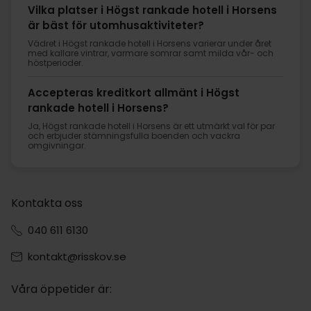
Vilka platser i Högst rankade hotell i Horsens
är bäst för utomhusaktiviteter?
Vädret i Högst rankade hotell i Horsens varierar under året
med kallare vintrar, varmare somrar samt milda vår- och
höstperioder.
Accepteras kreditkort allmänt i Högst
rankade hotell i Horsens?
Ja, Högst rankade hotell i Horsens är ett utmärkt val för par
och erbjuder stämningsfulla boenden och vackra
omgivningar.
Kontakta oss
040 611 6130
kontakt@risskov.se
Våra öppetider är: