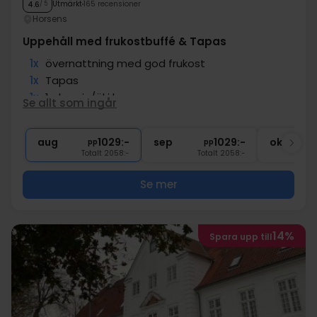
Utmärkt
165 recensioner
4.6
/ 5
Horsens
Uppehåll med frukostbuffé & Tapas
1x
övernattning med god frukost
1x
Tapas
1x
1 glas vin/öl i baren
Se allt som ingår
1x
kaffe att ta med
∞
Gratis parkering
aug
1029:-
sep
1029:-
okt
pp
pp
Totalt 2058:-
Totalt 2058:-
Se mer
14%
Spara upp till