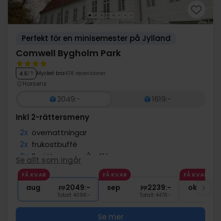
Perfekt för en minisemester på Jylland
Comwell Bygholm Park
Mycket bra
108 recensioner
4.5
/ 5
Horsens
2049:-
1619:-
Inkl 2-rättersmeny
2x
övernattningar
2x
frukostbuffé
2x
2-rättersmeny/buffé
Se allt som ingår
2x
kaffe att ta med
FÅ KVAR
FÅ KVAR
FÅ KVAR
∞
Gratis parkering
aug
2049:-
sep
2239:-
okt
pp
pp
Totalt 4098:-
Totalt 4478:-
Se mer