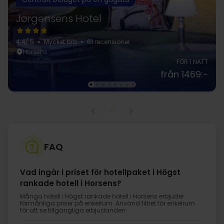
Jørgensens Hotel
4.4
/ 5
Mycket bra
61 recensioner
Horsens
FÖR 1 NATT
från 1469:-
1
FAQ
Vad ingår i priset för hotellpaket i Högst
rankade hotell i Horsens?
Många hotell i Högst rankade hotell i Horsens erbjuder
förmånliga priser på enkelrum. Använd filtret för enkelrum
för att se tillgängliga erbjudanden.