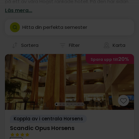
på ett av våra Högst rankade hotell. På den här sidan
har vi samlat alla de bästa och mest populära
Läs mera...
hotellupplevelserna i Horsens, så hitta ett som passar
dig och njut av en oförglömlig vistelse på ett av våra
Hitta din perfekta semester
Högst rankade hotell i Horsens.
Sortera
Filter
Karta
20%
Spara upp till
Koppla av i centrala Horsens
Scandic Opus Horsens