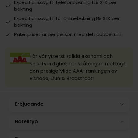
Expeditionsavgift: telefonbokning 129 SEK per
bokning
Expeditionsavgift: för onlinebokning 89 SEK per
bokning
Paketpriset är per person med del i dubbelrum
För vår ytterst solida ekonomi och
kreditvärdighet har vi återigen mottagit
den presigefyllda AAA-rankingen av
Bisnode, Dun & Bradstreet.
Erbjudande
Hotelltyp