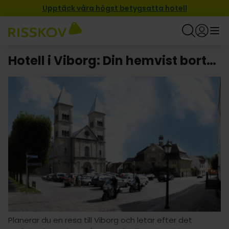
Upptäck våra högst betygsatta hotell
Hotell i Viborg: Din hemvist borta från hemmet!
Planerar du en resa till Viborg och letar efter det