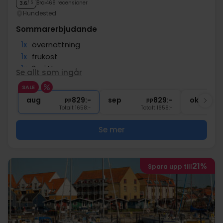
Bra
468 recensioner
3.6
/ 5
Hundested
Sommarerbjudande
1x
övernattning
1x
frukost
1x
2-rättersmeny
Se allt som ingår
1x
Snacks före middagen
SALE
1x
kaffe att ta med
aug
829:-
sep
829:-
okt
pp
pp
Totalt 1658:-
Totalt 1658:-
Se mer
21%
Spara upp till