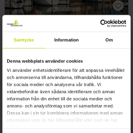
Trevlig krosemester i Nordsjälland
Hotel Hundested
Samtycke
Information
Om
Bra
161 recensioner
3.5
/ 5
Hundested
Uppehåll med frukostbuffé
Denna webbplats använder cookies
2x
övernattningar
Vi använder enhetsidentifierare för att anpassa innehållet
2x
frukost
och annonserna till användarna, tillhandahålla funktioner
2x
flaskor mineralvatten
för sociala medier och analysera vår trafik. Vi
Se allt som ingår
∞
Gratis parkering vid hotellet
vidarebefordrar även sådana identifierare och annan
∞
Gratis internet
information från din enhet till de sociala medier och
aug
1199:-
sep
1199:-
okt
pp
pp
annons- och analysföretag som vi samarbetar med.
Totalt 2398:-
Totalt 2398:-
Dessa kan i sin tur kombinera informationen med annan
Se mer
information som du har tillhandahållit eller som de har
samlat in när du har använt deras tjänster.