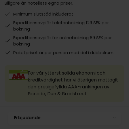
Billgare än hotellets egna priser.
Minimum slutstäd inkluderat
Expeditionsavgift: telefonbokning 129 SEK per
bokning
Expeditionsavgift: för onlinebokning 89 SEK per
bokning
Paketpriset är per person med del i dubbelrum
För vår ytterst solida ekonomi och
kreditvärdighet har vi återigen mottagit
den presigefyllda AAA-rankingen av
Bisnode, Dun & Bradstreet.
Erbjudande