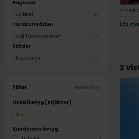
Regioner
Önskar d
Jylland
många ho
Läs mer
Turistområden
välj Turistområden
Städer
Haderslev
2 Vis
Filter
Rensa filter
Hotellbetyg (stjärnor)
3
3
Hotelstjärnor
Kundernas betyg
3+ (Bra)
2