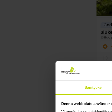
God 
Sluke
Hade
Samtycke
SALE
au
Denna webbplats använder 
Vi använder enhetsidentifierar