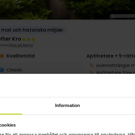
mat och historiska miljöer
fter Kro
rslev
Visa på karta
Kvalitetstid
Aptitretare + 5-rät
1x
övernattningar m
Classic
1x
Aptitretare före
1x
5-rätters gourm
1x
Vinmeny till mid
1x
Kaffe m. sötsak
Information
SALE
g
1469:-
sep
1249:-
okt
1369:-
pp
pp
pp
cookies
Totalt 2938:-
Totalt 2498:-
Totalt 2738:-
e för att anpassa innehållet och annonserna till användarna, tillh