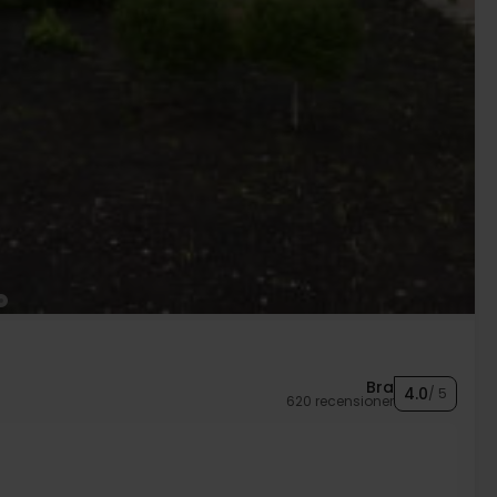
Bra
4.0
/ 5
620 recensioner