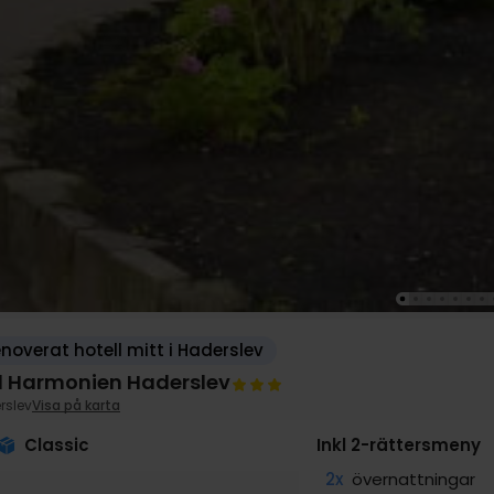
noverat hotell mitt i Haderslev
l Harmonien Haderslev
rslev
Visa på karta
Classic
Inkl 2-rättersmeny
2x
övernattningar