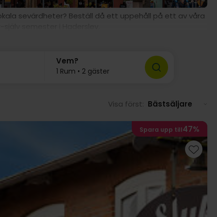
lokala sevärdheter? Beställ då ett uppehåll på ett av våra
-själv semester i Haderslev.
Vem?
1 Rum • 2 gäster
Visa först:
Bästsäljare
47%
Spara upp till