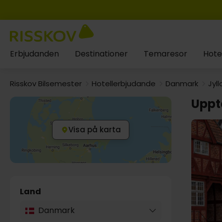
Erbjudanden
Destinationer
Temaresor
Hote
Risskov Bilsemester
Hotellerbjudande
Danmark
Jyl
Uppt
Visa på karta
Land
Danmark