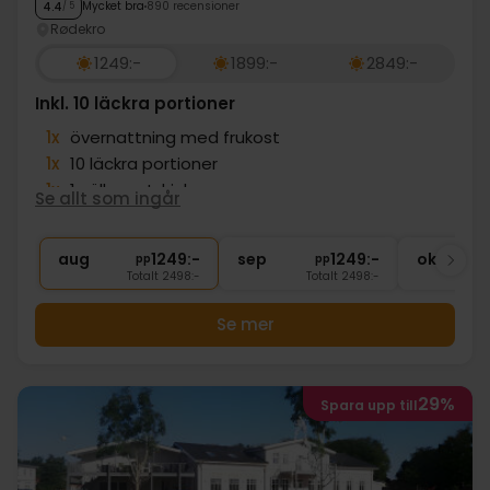
Mycket bra
890 recensioner
4.4
/ 5
Rødekro
1249:-
1899:-
2849:-
Inkl. 10 läckra portioner
1x
övernattning med frukost
1x
10 läckra portioner
1x
1 välkomstdrink
Se allt som ingår
1x
Gratis kaffe i loungen
∞
Gratis internet och parkering
aug
1249:-
sep
1249:-
okt
pp
pp
Totalt 2498:-
Totalt 2498:-
Se mer
29%
Spara upp till