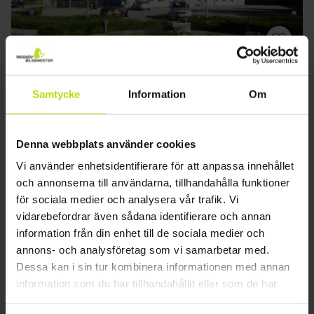
Idyll och charm i Söderjylland
Samtycke
Information
Om
Hotel Kløver Es
Utmärkt
880 recensioner
4.6
/ 5
Denna webbplats använder cookies
Rødekro
Inkl 2-rättersmeny
Vi använder enhetsidentifierare för att anpassa innehållet
och annonserna till användarna, tillhandahålla funktioner
1x
övernattning
för sociala medier och analysera vår trafik. Vi
1x
läcker frukostbuffé
vidarebefordrar även sådana identifierare och annan
1x
utsökt 2-rättersmeny
Se allt som ingår
information från din enhet till de sociala medier och
1x
Kaffe/Te och kakor efter middagen
SALE
SALE
annons- och analysföretag som vi samarbetar med.
∞
Äkta dansk mysighet och natur
aug
1029:-
sep
1029:-
okt
Dessa kan i sin tur kombinera informationen med annan
pp
pp
Totalt 2058:-
Totalt 2058:-
information som du har tillhandahållit eller som de har
samlat in när du har använt deras tjänster.
Se mer