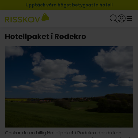
Upptäck våra högst betygsatta hotell
Hotellpaket i Rødekro
Önskar du en billig Hotellpaket i Rødekro där du kan