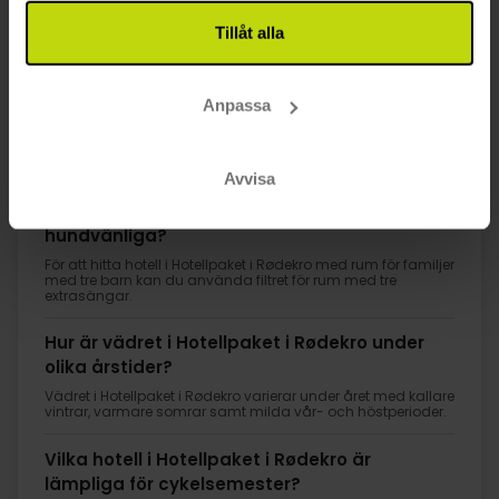
Tillåt alla
1
Anpassa
FAQ
Avvisa
Vilka hotell i Hotellpaket i Rødekro är
hundvänliga?
För att hitta hotell i Hotellpaket i Rødekro med rum för familjer
med tre barn kan du använda filtret för rum med tre
extrasängar.
Hur är vädret i Hotellpaket i Rødekro under
olika årstider?
Vädret i Hotellpaket i Rødekro varierar under året med kallare
vintrar, varmare somrar samt milda vår- och höstperioder.
Vilka hotell i Hotellpaket i Rødekro är
lämpliga för cykelsemester?