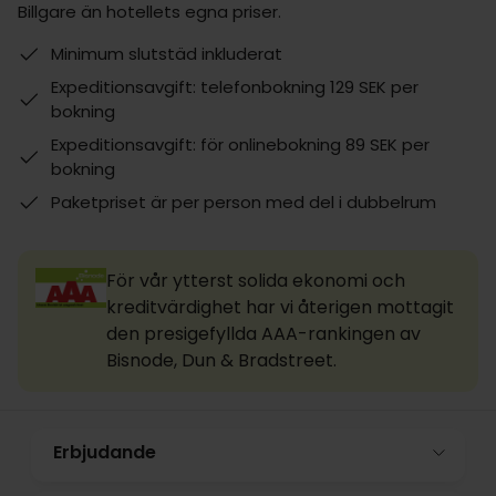
Billgare än hotellets egna priser.
Minimum slutstäd inkluderat
Expeditionsavgift: telefonbokning 129 SEK per
bokning
Expeditionsavgift: för onlinebokning 89 SEK per
bokning
Paketpriset är per person med del i dubbelrum
För vår ytterst solida ekonomi och
kreditvärdighet har vi återigen mottagit
den presigefyllda AAA-rankingen av
Bisnode, Dun & Bradstreet.
Erbjudande