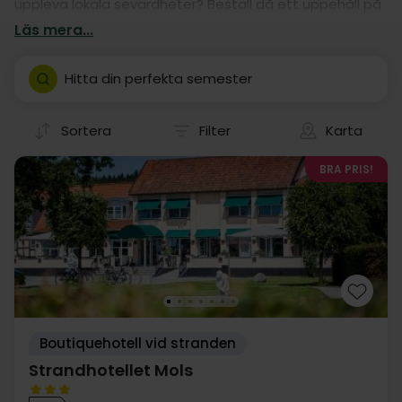
uppleva lokala sevärdheter? Beställ då ett uppehåll på
ett av våra många hotell! Våra hotelluppehåll är
Läs mera...
nämligen garanti för en god kör-själv semester i
Ebeltoft.
Hitta din perfekta semester
Sortera
Filter
Karta
BRA PRIS!
Boutiquehotell vid stranden
Strandhotellet Mols