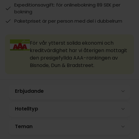
Expeditionsavgift: för onlinebokning 89 SEK per
bokning
Paketpriset är per person med del i dubbelrum
För vår ytterst solida ekonomi och
kreditvärdighet har vi återigen mottagit
den presigefyllda AAA-rankingen av
Bisnode, Dun & Bradstreet.
Erbjudande
Hotelltyp
Teman