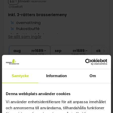
Utmärkt
1 recensioner
5.0
/ 5
Ebeltoft
Inkl. 3-rätters brasseriemeny
1x
övernattning
1x
frukostbuffé
1x
3-rätters från brasserimeny
Se allt som ingår
∞
Gratis parkering
aug
1689:-
sep
1689:-
okt
pp
pp
Totalt 3378:-
Totalt 3378:-
Se mer
Samtycke
Information
Om
1
Denna webbplats använder cookies
Vi använder enhetsidentifierare för att anpassa innehållet
FAQ
och annonserna till användarna, tillhandahålla funktioner