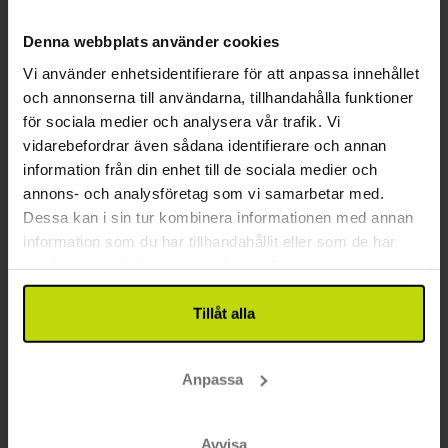
23%
Spara upp till
Denna webbplats använder cookies
Vi använder enhetsidentifierare för att anpassa innehållet
och annonserna till användarna, tillhandahålla funktioner
för sociala medier och analysera vår trafik. Vi
vidarebefordrar även sådana identifierare och annan
information från din enhet till de sociala medier och
annons- och analysföretag som vi samarbetar med.
Dessa kan i sin tur kombinera informationen med annan
Pålhus vid havet
information som du har tillhandahållit eller som de har
Hages Badehotel
samlat in när du har använt deras tjänster.
Mycket bra
135 recensioner
4.3
/ 5
Maribo
Tillåt alla
Boende med frukost, snacks och vin
1x
övernattning med frukostbuffé
Anpassa
∞
Tillgång till pool, bastu & gym
1x
salta snacks
Se allt som ingår
Avvisa
1x
1 glas vin