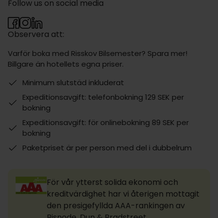
Follow us on social media
Observera att:
Varför boka med Risskov Bilsemester? Spara mer!
Billgare än hotellets egna priser.
Minimum slutstäd inkluderat
Expeditionsavgift: telefonbokning 129 SEK per
bokning
Expeditionsavgift: för onlinebokning 89 SEK per
bokning
Paketpriset är per person med del i dubbelrum
För vår ytterst solida ekonomi och
kreditvärdighet har vi återigen mottagit
den presigefyllda AAA-rankingen av
Bisnode, Dun & Bradstreet.