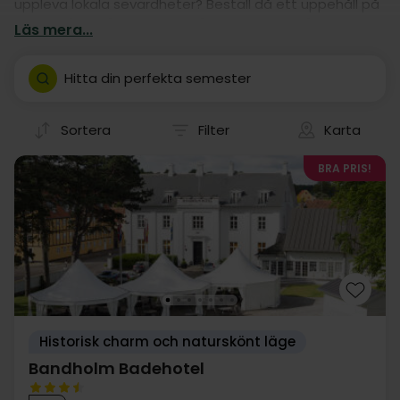
uppleva lokala sevärdheter? Beställ då ett uppehåll på
ett av våra många hotell! Våra hotelluppehåll är
Läs mera...
nämligen garanti för en god kör-själv semester i Maribo.
Hitta din perfekta semester
Sortera
Filter
Karta
BRA PRIS!
Historisk charm och naturskönt läge
Bandholm Badehotel