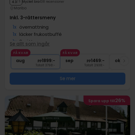
Mycket bra
138 recensioner
4.3
/ 5
Maribo
Inkl. 3-rättersmeny
1x
övernattning
1x
läcker frukostbuffé
1x
3-rättersmeny
Se allt som ingår
1x
Snacks före middagen
FÅ KVAR
FÅ KVAR
1x
kaffe att ta med
aug
1899:-
sep
1469:-
okt
pp
pp
Totalt 3798:-
Totalt 2938:-
Se mer
26%
Spara upp till