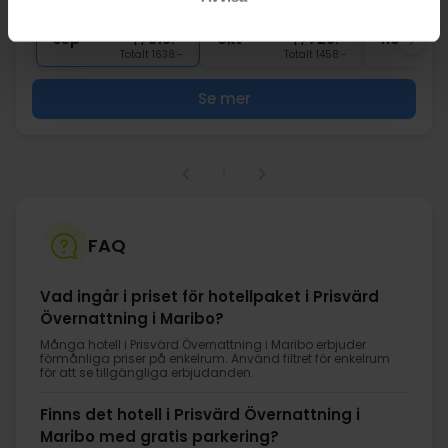
∞
Gratis parkering
sep
819:-
okt
729:-
nov
pp
pp
Totalt 1638:-
Totalt 1458:-
Se mer
1
FAQ
Vad ingår i priset för hotellpaket i Prisvärd
Övernattning i Maribo?
Många hotell i Prisvärd Övernattning i Maribo erbjuder
förmånliga priser på enkelrum. Använd filtret för enkelrum
för att se tillgängliga erbjudanden.
Finns det hotell i Prisvärd Övernattning i
Maribo med gratis parkering?