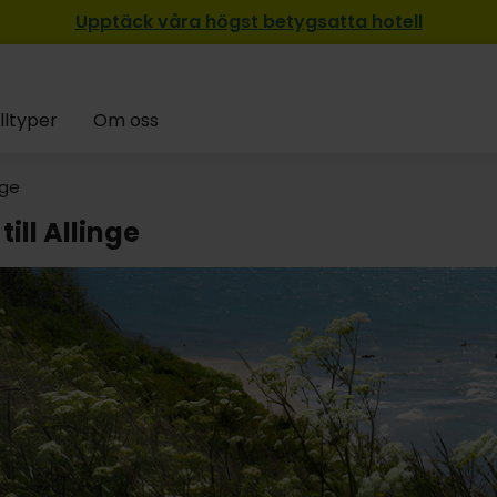
Upptäck våra högst betygsatta hotell
lltyper
Om oss
nge
till Allinge