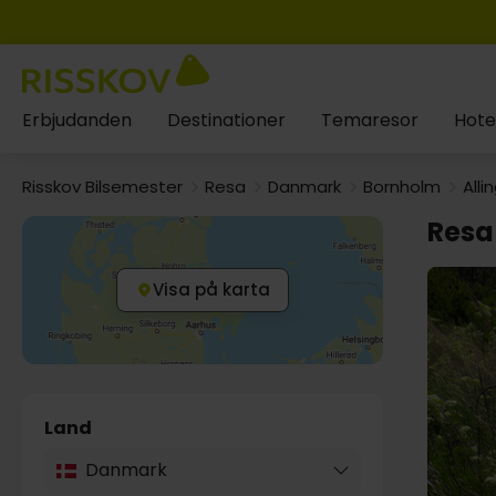
Erbjudanden
Destinationer
Temaresor
Hote
Risskov Bilsemester
Resa
Danmark
Bornholm
Alli
Resa 
Visa på karta
Land
Danmark