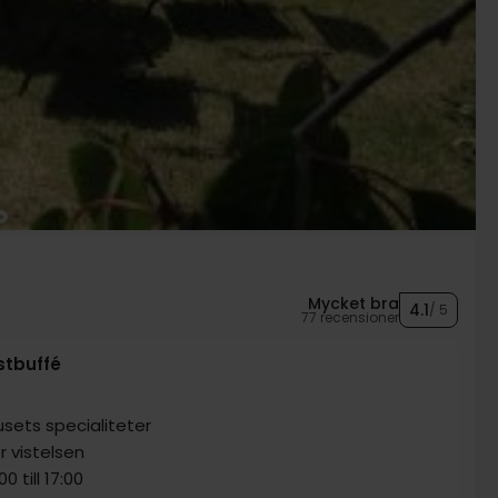
Mycket bra
4.1
/ 5
77 recensioner
stbuffé
sets specialiteter
r vistelsen
0 till 17:00