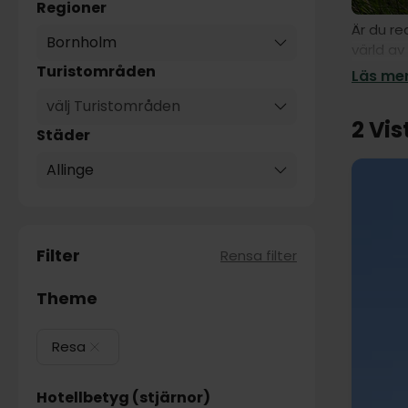
Regioner
Är du re
Bornholm
värld av
koppla a
Turistområden
Läs mer
Resa.
välj Turistområden
2 Vis
Städer
Allinge
Filter
Rensa filter
Theme
Resa
Hotellbetyg (stjärnor)