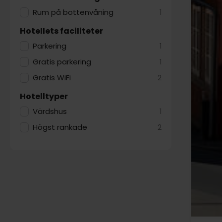
Rum på bottenvåning
1
Hotellets faciliteter
Parkering
1
Gratis parkering
1
Gratis WiFi
2
Hotelltyper
Värdshus
1
Högst rankade
2