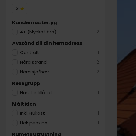
3
3
Hotelstjärnor
Kundernas betyg
4+ (Mycket bra)
2
Avstånd till din hemadress
Centralt
1
Nära strand
2
Nära sjö/hav
2
Resegrupp
Hundar tillåtet
1
Måltiden
Inkl. Frukost
1
Halvpension
1
Rumets utrustning