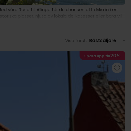
 våra Resa till Allinge får du chansen att dyka in i en
oriska platser, njuta av lokala delikatesser eller bara vill
e överraska dig och ge dig oförglömliga stunder med våra
Visa först:
Bästsäljare
20%
Spara upp till