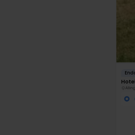
Enda
Hote
Allin