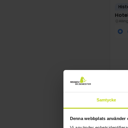
Hist
Hotel
Allin
FÅ K
au
Samtycke
Denna webbplats använder 
Vi använder enhetsidentifierar