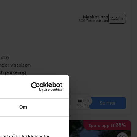
Mycket bra
4.4
/ 5
309 recensioner
uffé
nder vistelsen
ch parkering
nov
1589:-
dec
1589:-
pp
pp
Se mer
Totalt 3178:-
Totalt 3178:-
Om
35%
Spara upp till
andahålla funktioner för