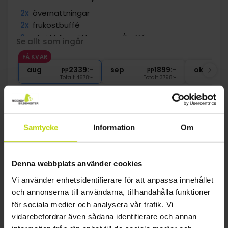
2x
övernattningar
2x
frukostbuffé
2x
utsökt fyrarättersmeny/buffé
Se allt som ingår
2x
gratis kaffe/te på eftermiddagen
FÅ KVAR
∞
Gratis parkering
aug
2339:-
sep
1899:-
okt
pp
pp
Totalt 4678:-
Totalt 3798:-
Se mer
Samtycke
Information
Om
1
Denna webbplats använder cookies
FAQ
Vi använder enhetsidentifierare för att anpassa innehållet
och annonserna till användarna, tillhandahålla funktioner
Vilka hotell i Semesterboende i Svaneke
för sociala medier och analysera vår trafik. Vi
erbjuder måltider eller halvpension?
vidarebefordrar även sådana identifierare och annan
Ja, Risskov erbjuder hotellpaket i Semesterboende i Svaneke