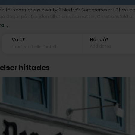
do för sommarens äventyr? Med vår Sommarresor i Christians
iga dagar på stranden till stjärnklara nätter, Christiansfeld
. Oavsett om du vill utforska naturen, dyka in i den lokala kul
a...
Vart?
När då?
Add dates
telser hittades