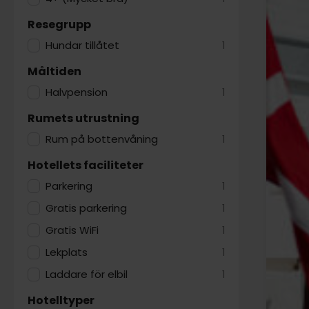
Resegrupp
Hundar tillåtet
1
Måltiden
Halvpension
1
Rumets utrustning
Rum på bottenvåning
1
Hotellets faciliteter
Parkering
1
Gratis parkering
1
Gratis WiFi
1
Lekplats
1
Laddare för elbil
1
Hotelltyper