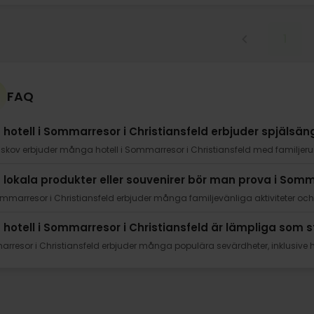
1
FAQ
a hotell i Sommarresor i Christiansfeld erbjuder spjälsän
sskov erbjuder många hotell i Sommarresor i Christiansfeld med familjer
a lokala produkter eller souvenirer bör man prova i Somm
mmarresor i Christiansfeld erbjuder många familjevänliga aktiviteter och
a hotell i Sommarresor i Christiansfeld är lämpliga som 
resor i Christiansfeld erbjuder många populära sevärdheter, inklusive 