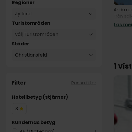
Regioner
Är du re
Jylland
Från sol
livet ut
Turistområden
Läs mer
alla.
välj Turistområden
Städer
Christiansfeld
1 Vis
Filter
Rensa filter
Hotellbetyg (stjärnor)
3
3
Hotelstjärnor
Kundernas betyg
4+ (Mycket bra)
1