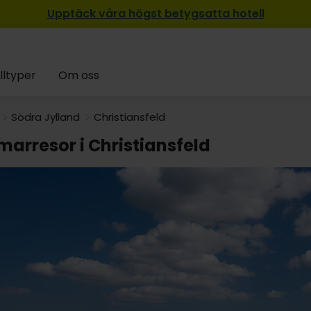
Upptäck våra högst betygsatta hotell
lltyper
Om oss
Södra Jylland
Christiansfeld
arresor i Christiansfeld