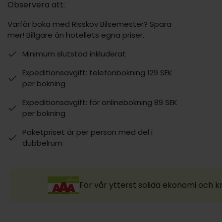
Observera att:
Varför boka med Risskov Bilsemester? Spara
mer! Billgare än hotellets egna priser.
Minimum slutstäd inkluderat
Expeditionsavgift: telefonbokning 129 SEK
per bokning
Expeditionsavgift: för onlinebokning 89 SEK
per bokning
Paketpriset är per person med del i
dubbelrum
För vår ytterst solida ekonomi och k