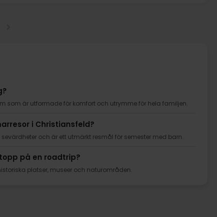
g?
um som är utformade för komfort och utrymme för hela familjen.
arresor i Christiansfeld?
 sevärdheter och är ett utmärkt resmål för semester med barn.
stopp på en roadtrip?
historiska platser, museer och naturområden.