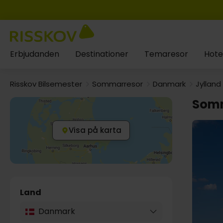
Erbjudanden
Destinationer
Temaresor
Hote
Risskov Bilsemester
Sommarresor
Danmark
Jylland
Somm
Visa på karta
Land
Danmark