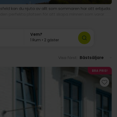
feld kan du njuta av allt som sommaren har att erbjuda.
 är den perfekta platsen för att skapa minnen som varar
turen eller bara koppla av, har vår Sommarresor något för
Vem?
1 Rum • 2 gäster
Visa först:
Bästsäljare
BRA PRIS!