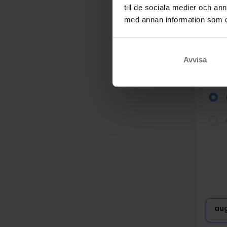
till de sociala medier och a
med annan information som du 
Kros
Avvisa
Den 
Chris
au