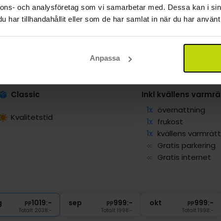
nnons- och analysföretag som vi samarbetar med. Dessa kan i sin
har tillhandahållit eller som de har samlat in när du har använt 
emester med idylliskt läge
Anpassa
Gamle Grænsekro
tiansfeld
Visa på karta
Classic
Inkl kvällens varmrä
1x
övernattning
Kvalitetstid
1x
frukost
1x
kvällens varmrätt
∞
Gratis parkering
∞
Gratis internet
g
1019:-
sep
999:-
okt
999:-
pp
pp
pp
Totalt 2038:-
Totalt 1998:-
Totalt 1998:-