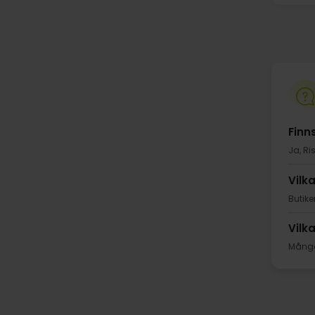
Finn
Ja, Ri
Vilk
Butik
Vilk
Många 