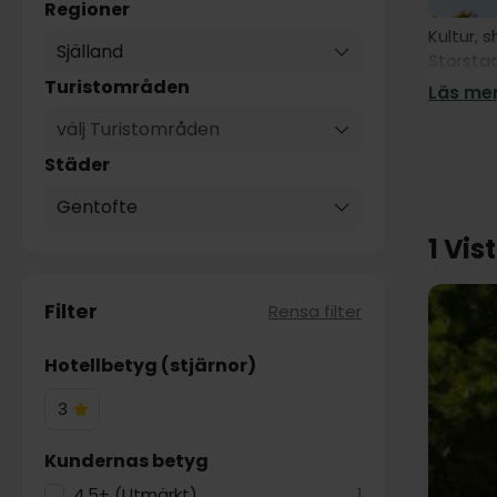
Regioner
Kultur, 
Själland
Storstad
Boka den
Turistområden
Läs mer
välj Turistområden
Städer
Gentofte
1 Vis
Filter
Rensa filter
Hotellbetyg (stjärnor)
3
3
Hotelstjärnor
Kundernas betyg
4.5+ (Utmärkt)
1