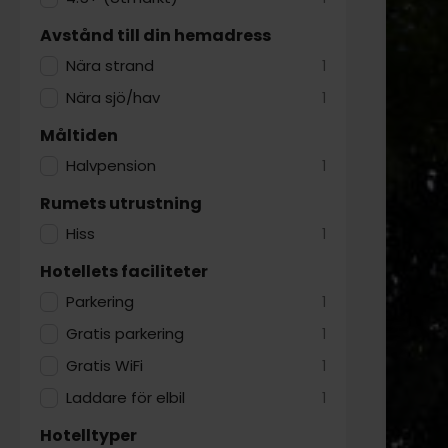
Avstånd till din hemadress
Nära strand
1
Nära sjö/hav
1
Måltiden
Halvpension
1
Rumets utrustning
Hiss
1
Hotellets faciliteter
Parkering
1
Gratis parkering
1
Gratis WiFi
1
Laddare för elbil
1
Hotelltyper