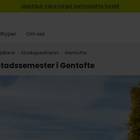
Upptäck våra högst betygsatta hotell
lltyper
Om oss
jälland
Storkopenhamn
Gentofte
stadssemester i Gentofte