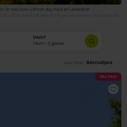
 det är vad som väntar dig med en underbar
 du vill bo centralt eller lite lugnare utanför stadskärnan.
Vem?
1 Rum • 2 gäster
Visa först:
Bästsäljare
BRA PRIS!