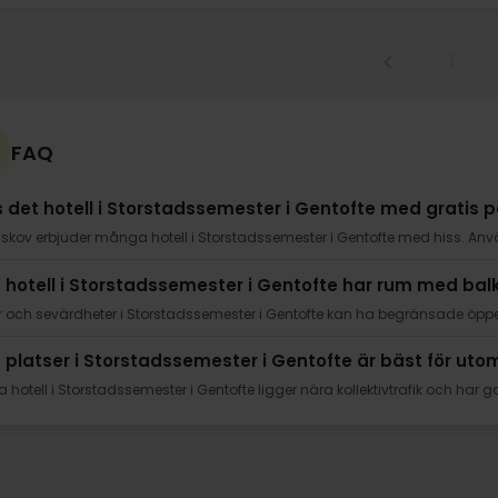
1
FAQ
s det hotell i Storstadssemester i Gentofte med gratis 
sskov erbjuder många hotell i Storstadssemester i Gentofte med hiss. Använd
a hotell i Storstadssemester i Gentofte har rum med ba
er och sevärdheter i Storstadssemester i Gentofte kan ha begränsade öpp
a platser i Storstadssemester i Gentofte är bäst för uto
hotell i Storstadssemester i Gentofte ligger nära kollektivtrafik och har