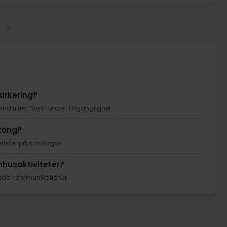
parkering?
 filtret ”Hiss” under Tillgänglighet.
lkong?
ettider på söndagar.
mhusaktiviteter?
 goda kommunikationer.