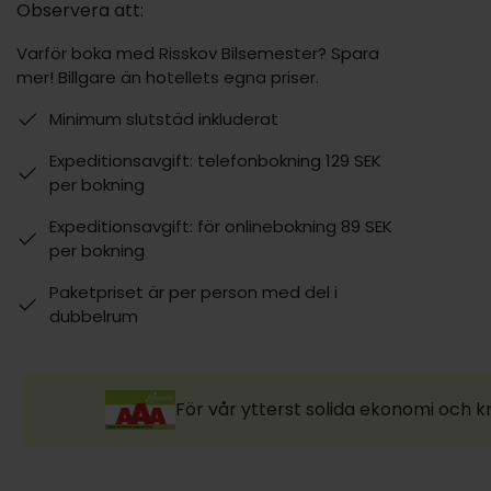
Observera att:
Varför boka med Risskov Bilsemester? Spara
mer! Billgare än hotellets egna priser.
Minimum slutstäd inkluderat
Expeditionsavgift: telefonbokning 129 SEK
per bokning
Expeditionsavgift: för onlinebokning 89 SEK
per bokning
Paketpriset är per person med del i
dubbelrum
För vår ytterst solida ekonomi och k