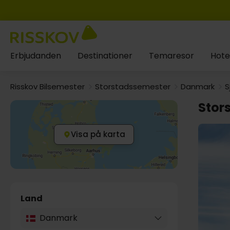
Erbjudanden
Destinationer
Temaresor
Hote
Risskov Bilsemester
Storstadssemester
Danmark
S
Stor
Visa på karta
Land
Danmark