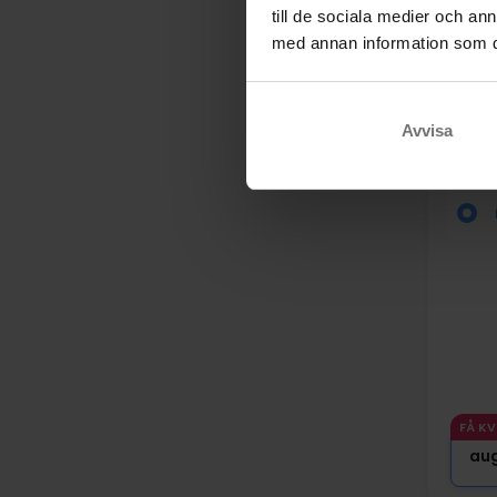
till de sociala medier och a
med annan information som du 
Nat
Avvisa
Fred
Gent
FÅ K
au