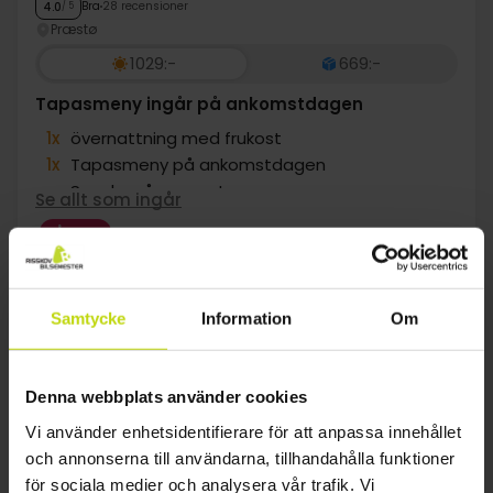
Bra
28 recensioner
4.0
/ 5
Præstø
1029:-
669:-
Tapasmeny ingår på ankomstdagen
1x
övernattning med frukost
1x
Tapasmeny på ankomstdagen
∞
Snacks på rummet
Se allt som ingår
1x
1 fl. bubbel på rummet (att dela)
FÅ KVAR
∞
Äkta dansk mysighet och natur
aug
1029:-
sep
1029:-
okt
pp
pp
Totalt 2058:-
Totalt 2058:-
Samtycke
Information
Om
Se mer
Denna webbplats använder cookies
1
Vi använder enhetsidentifierare för att anpassa innehållet
och annonserna till användarna, tillhandahålla funktioner
FAQ
för sociala medier och analysera vår trafik. Vi