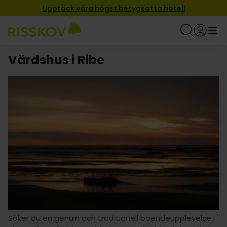
Upptäck våra högst betygsatta hotell
Värdshus i Ribe
Söker du en genuin och traditionell boendeupplevelse i