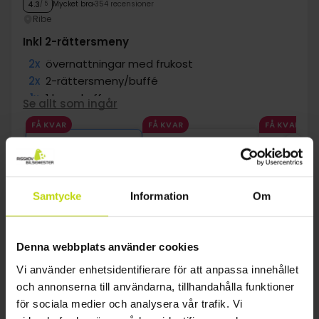
Mycket bra
354 recensioner
4.3
/ 5
Ribe
Inkl 2-rättersmeny
2x
övernattningar med frukost
2x
2-rättersmeny/buffé
1x
1 kopp kaffe
Se allt som ingår
1x
100 DKK bowling-voucher per rum
FÅ KVAR
FÅ KVAR
FÅ KVAR
∞
gratis kaffe/te på rummet
aug
1399:-
sep
1399:-
okt
pp
pp
Totalt 2798:-
Totalt 2798:-
Se mer
Samtycke
Information
Om
1
Denna webbplats använder cookies
Vi använder enhetsidentifierare för att anpassa innehållet
och annonserna till användarna, tillhandahålla funktioner
FAQ
för sociala medier och analysera vår trafik. Vi